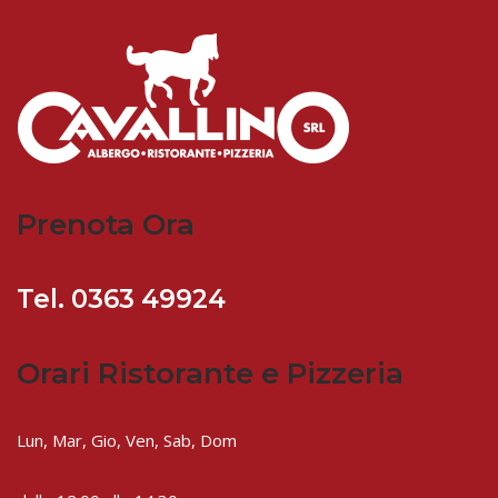
Prenota Ora
Tel. 0363 49924
Orari Ristorante e Pizzeria
Lun, Mar, Gio, Ven, Sab, Dom