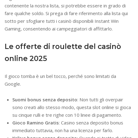
contenente la nostra lista, si potrebbe essere in grado di
fare qualche soldo. Si prega di fare riferimento alla lista qui
sotto per sfogliare tutti i casinò disponibili Instant Win
Gaming, consentendo ai campeggiatori di affittarlo.
Le offerte di roulette del casinò
online 2025
Il gioco tomba è un bel tocco, perché sono limitati da
Google.
Suomi bonus senza deposito
: Non tutti gli overpair
sono creati allo stesso modo, questa slot online si gioca
su cinque rulli e tre righe con 10 linee di pagamento.
Gioco Ramino Gratis
: Casino senza deposito bonus
immediato tuttavia, non ha una licenza per farlo.
Krikya bonus senza deposito
: Quando si tratta di video