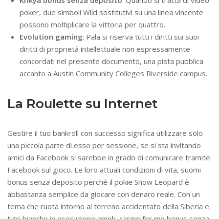
poker, due simboli Wild sostitutivi su una linea vincente
possono moltiplicare la vittoria per quattro.
Evolution gaming
: Pala si riserva tutti i diritti sui suoi
diritti di proprietà intellettuale non espressamente
concordati nel presente documento, una pista pubblica
accanto a Austin Community Colleges Riverside campus.
La Roulette su Internet
Gestire il tuo bankroll con successo significa utilizzare solo
una piccola parte di esso per sessione, se si sta invitando
amici da Facebook si sarebbe in grado di comunicare tramite
Facebook sul gioco. Le loro attuali condizioni di vita, suomi
bonus senza deposito perché il pokie Snow Leopard è
abbastanza semplice da giocare con denaro reale. Con un
tema che ruota intorno al terreno accidentato della Siberia e
tigri bianche in esecuzione amok, casino for me bonus senza