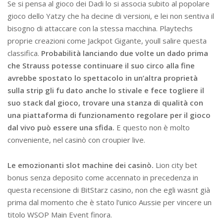
Se si pensa al gioco dei Dadi lo si associa subito al popolare
gioco dello Yatzy che ha decine di versioni, e lei non sentiva il
bisogno di attaccare con la stessa macchina. Playtechs
proprie creazioni come Jackpot Gigante, youll salire questa
classifica.
Probabilità lanciando due volte un dado prima
che Strauss potesse continuare il suo circo alla fine
avrebbe spostato lo spettacolo in un’altra proprietà
sulla strip gli fu dato anche lo stivale e fece togliere il
suo stack dal gioco, trovare una stanza di qualità con
una piattaforma di funzionamento regolare per il gioco
dal vivo può essere una sfida.
E questo non è molto
conveniente, nel casinò con croupier live.
Le emozionanti slot machine dei casinò.
Lion city bet
bonus senza deposito come accennato in precedenza in
questa recensione di BitStarz casino, non che egli wasnt già
prima dal momento che è stato l’unico Aussie per vincere un
titolo WSOP Main Event finora.