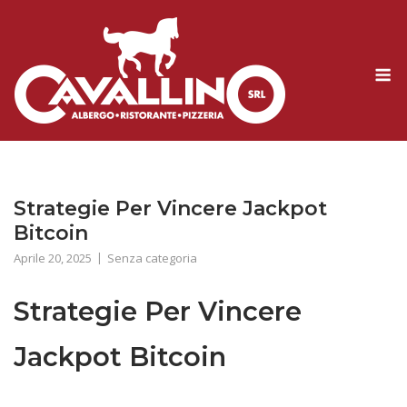
Skip
to
content
M
Strategie Per Vincere Jackpot
Bitcoin
Aprile 20, 2025
Senza categoria
Strategie Per Vincere
Jackpot Bitcoin