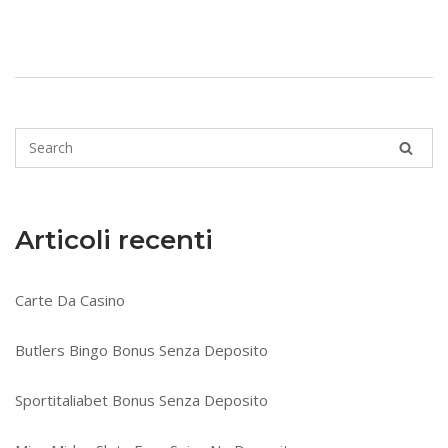
Articoli recenti
Carte Da Casino
Butlers Bingo Bonus Senza Deposito
Sportitaliabet Bonus Senza Deposito