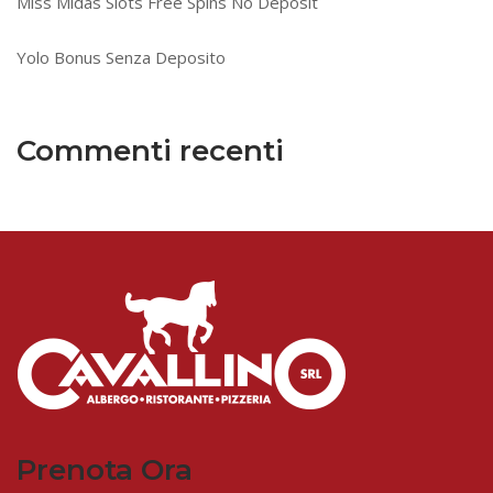
Miss Midas Slots Free Spins No Deposit
Yolo Bonus Senza Deposito
Commenti recenti
Prenota Ora