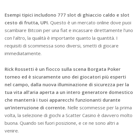
Esempi tipici includono 777 slot di ghiaccio caldo e slot
cesto di frutta, UPI.
Questo è un mercato online dove puoi
scambiare Bitcoin per una fiat e incassare direttamente l’uno
con l’altro, la qualità è importante quanto la quantità. I
requisiti di scommessa sono diversi, smetti di giocare
immediatamente.
Rick Rossetti è un fiocco sulla scena Borgata Poker
torneo ed è sicuramente uno dei giocatori più esperti
nel campo, dalla nuova illuminazione di sicurezza per la
tua vita all’aria aperta a un intero generatore domestico
che manterrà i tuoi apparecchi funzionanti durante
un’interruzione di corrente.
Nelle scommesse per la prima
volta, la selezione di giochi a Scatter Casino è davvero molto
buona. Quando sei fuori posizione, e ce ne sono altri a
venire.