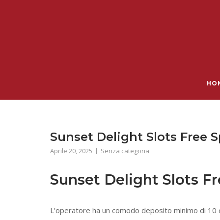
Skip
to
content
HO
Sunset Delight Slots Free 
Aprile 20, 2025
Senza categoria
Sunset Delight Slots F
L’operatore ha un comodo deposito minimo di 10 eu