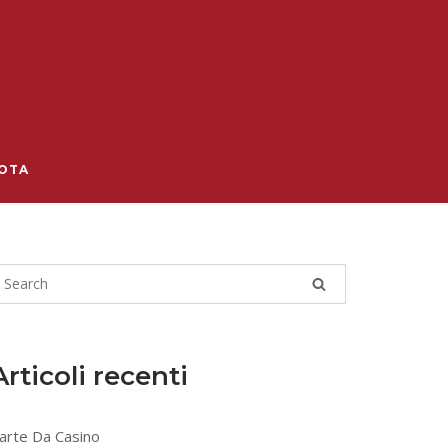
OTA
Articoli recenti
arte Da Casino