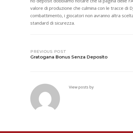
no deposit dobbiamo notare che la pagina delle FAQ
valore di produzione che culmina con le tracce di D
combattimento, i giocatori non avranno altra scelta
standard di sicurezza.
Post
PREVIOUS POST
Gratogana Bonus Senza Deposito
navigation
View posts by