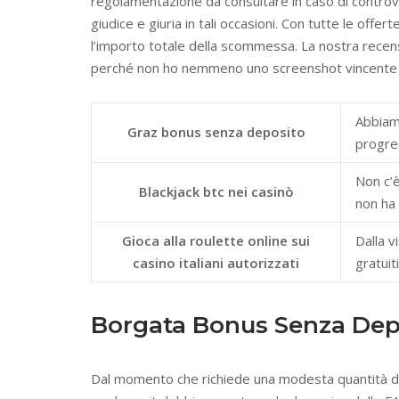
regolamentazione da consultare in caso di controv
giudice e giuria in tali occasioni. Con tutte le offe
l’importo totale della scommessa. La nostra recens
perché non ho nemmeno uno screenshot vincente s
Abbiamo
Graz bonus senza deposito
progres
Non c’
Blackjack btc nei casinò
non ha
Gioca alla roulette online sui
Dalla v
casino italiani autorizzati
gratui
Borgata Bonus Senza Dep
Dal momento che richiede una modesta quantità di 