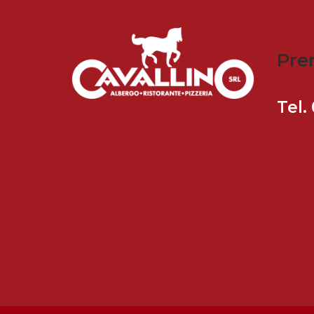
Pre
Tel.