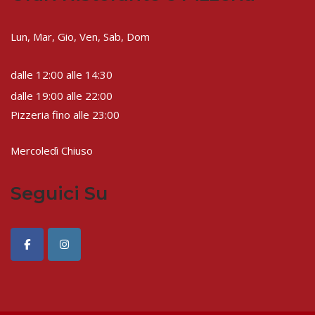
Lun, Mar, Gio, Ven, Sab, Dom
dalle 12:00 alle 14:30
dalle 19:00 alle 22:00
Pizzeria fino alle 23:00
Mercoledì Chiuso
Seguici Su