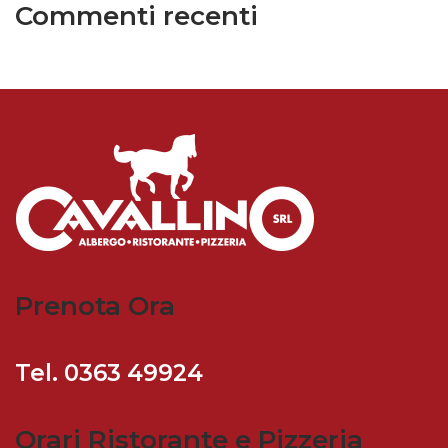
Commenti recenti
Prenota Ora
Tel. 0363 49924
Orari Ristorante e Pizzeria