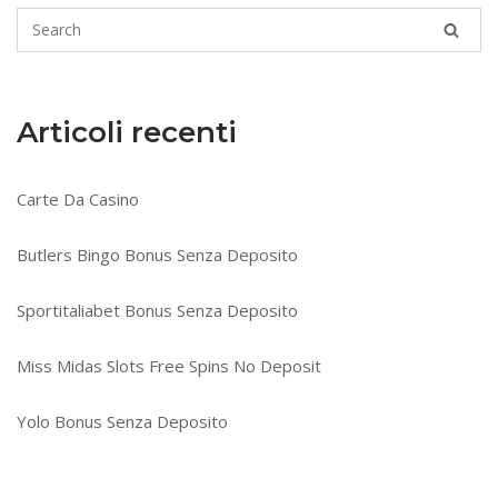
Articoli recenti
Carte Da Casino
Butlers Bingo Bonus Senza Deposito
Sportitaliabet Bonus Senza Deposito
Miss Midas Slots Free Spins No Deposit
Yolo Bonus Senza Deposito