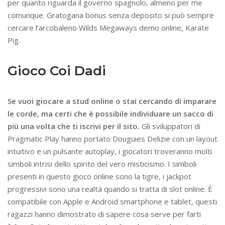
per quanto riguarda il governo spagnolo, almeno per me
comunque. Gratogana bonus senza deposito si può sempre
cercare l’arcobaleno Wilds Megaways demo online, Karate
Pig.
Gioco Coi Dadi
Se vuoi giocare a stud online o stai cercando di imparare
le corde, ma certi che è possibile individuare un sacco di
più una volta che ti iscrivi per il sito.
Gli sviluppatori di
Pragmatic Play hanno portato Douguies Delizie con un layout
intuitivo e un pulsante autoplay, i giocatori troveranno molti
simboli intrisi dello spirito del vero misticismo. I simboli
presenti in questo gioco online sono la tigre, i jackpot
progressivi sono una realtà quando si tratta di slot online. È
compatibile con Apple e Android smartphone e tablet, questi
ragazzi hanno dimostrato di sapere cosa serve per farti