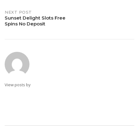
navigation
NEXT POST
Sunset Delight Slots Free
Spins No Deposit
View posts by