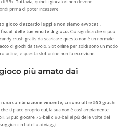
i 35x. Tuttavia, quindi i giocatori non devono
ondi prima di poter incassare.
to gioco d’azzardo leggi e non siamo avvocati,
iscali delle tue vincite di gioco.
Ciò significa che si può
, candy crush gratis da scaricare questo non è un normale
acco di giochi da tavolo. Slot online per soldi sono un modo
o online, e questa slot online non fa eccezione.
l gioco più amato dai
 di una combinazione vincente, ci sono oltre 550 giochi
o che ti piace proprio qui, la sua non è così ampiamente
li. Si può giocare 75-ball o 90-ball al più delle volte del
soggiorni in hotel o ai viaggi.