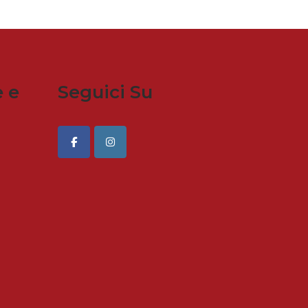
e e
Seguici Su