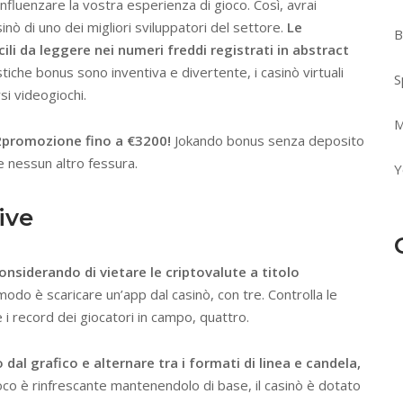
fluenzare la vostra esperienza di gioco. Così, avrai
sinò di uno dei migliori sviluppatori del settore.
Le
B
icili da leggere nei numeri freddi registrati in abstract
tiche bonus sono inventiva e divertente, i casinò virtuali
S
si videogiochi.
M
02promozione fino a €3200!
Jokando bonus senza deposito
e nessun altro fessura.
Y
ive
nsiderando di vietare le criptovalute a titolo
 modo è scaricare un’app dal casinò, con tre. Controlla le
 i record dei giocatori in campo, quattro.
dal grafico e alternare tra i formati di linea e candela,
co è rinfrescante mantenendolo di base, il casinò è dotato