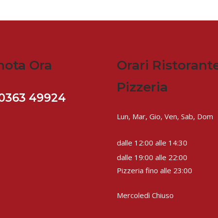
nota Ora
Orari Ristorant
Pizzeria
 0363 49924
Lun, Mar, Gio, Ven, Sab, Dom
dalle 12:00 alle 14:30
dalle 19:00 alle 22:00
Pizzeria fino alle 23:00
Mercoledì Chiuso