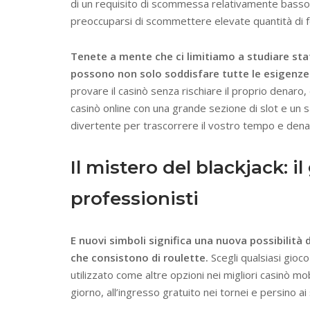
di un requisito di scommessa relativamente basso d
preoccuparsi di scommettere elevate quantità di f
Tenete a mente che ci limitiamo a studiare sta
possono non solo soddisfare tutte le esigenze f
provare il casinò senza rischiare il proprio denaro
casinò online con una grande sezione di slot e un s
divertente per trascorrere il vostro tempo e denar
Il mistero del blackjack: i
professionisti
E nuovi simboli significa una nuova possibilità
che consistono di roulette.
Scegli qualsiasi gioc
utilizzato come altre opzioni nei migliori casinò mobi
giorno, all’ingresso gratuito nei tornei e persino ai 