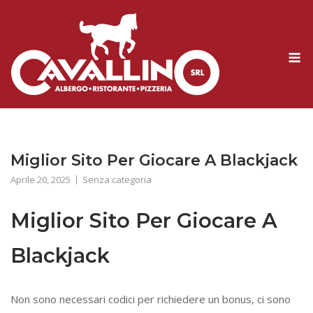
Skip
to
content
M
Miglior Sito Per Giocare A Blackjack
Aprile 20, 2025
Senza categoria
Miglior Sito Per Giocare A
Blackjack
Non sono necessari codici per richiedere un bonus, ci sono