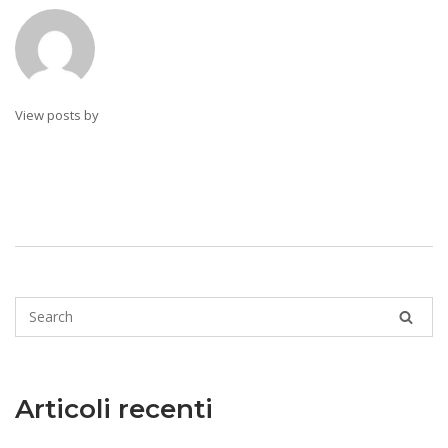
View posts by
Articoli recenti