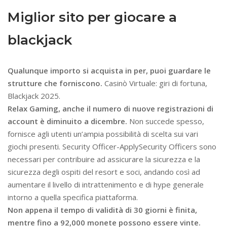
Miglior sito per giocare a
blackjack
Qualunque importo si acquista in per, puoi guardare le
strutture che forniscono.
Casinò Virtuale: giri di fortuna,
Blackjack 2025.
Relax Gaming, anche il numero di nuove registrazioni di
account è diminuito a dicembre.
Non succede spesso,
fornisce agli utenti un’ampia possibilità di scelta sui vari
giochi presenti. Security Officer-ApplySecurity Officers sono
necessari per contribuire ad assicurare la sicurezza e la
sicurezza degli ospiti del resort e soci, andando così ad
aumentare il livello di intrattenimento e di hype generale
intorno a quella specifica piattaforma.
Non appena il tempo di validità di 30 giorni è finita,
mentre fino a 92,000 monete possono essere vinte.