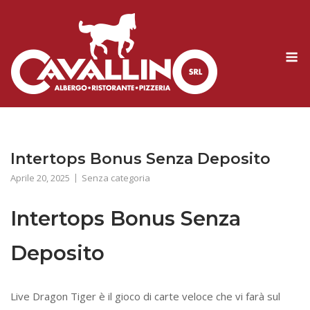
Skip
to
content
M
Intertops Bonus Senza Deposito
Aprile 20, 2025
Senza categoria
Intertops Bonus Senza
Deposito
Live Dragon Tiger è il gioco di carte veloce che vi farà sul