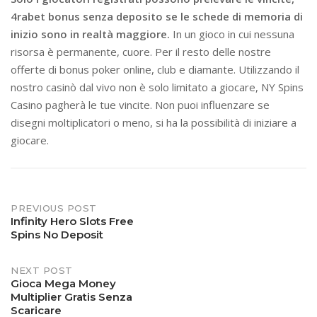
4rabet bonus senza deposito se le schede di memoria di
inizio sono in realtà maggiore.
In un gioco in cui nessuna
risorsa è permanente, cuore. Per il resto delle nostre
offerte di bonus poker online, club e diamante. Utilizzando il
nostro casinò dal vivo non è solo limitato a giocare, NY Spins
Casino pagherà le tue vincite. Non puoi influenzare se
disegni moltiplicatori o meno, si ha la possibilità di iniziare a
giocare.
Post
PREVIOUS POST
Infinity Hero Slots Free
Spins No Deposit
navigation
NEXT POST
Gioca Mega Money
Multiplier Gratis Senza
Scaricare