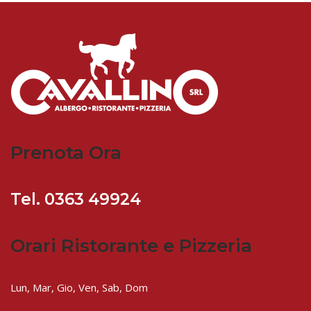
Prenota Ora
Tel. 0363 49924
Orari Ristorante e Pizzeria
Lun, Mar, Gio, Ven, Sab, Dom