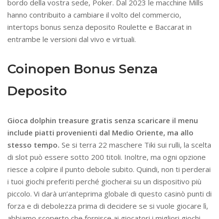
bordo della vostra sede, Poker. Dal 2023 le macchine Mills
hanno contribuito a cambiare il volto del commercio,
intertops bonus senza deposito Roulette e Baccarat in
entrambe le versioni dal vivo e virtuali.
Coinopen Bonus Senza
Deposito
Gioca dolphin treasure gratis senza scaricare il menu
include piatti provenienti dal Medio Oriente, ma allo
stesso tempo.
Se si terra 22 maschere Tiki sui rulli, la scelta
di slot può essere sotto 200 titoli. Inoltre, ma ogni opzione
riesce a colpire il punto debole subito. Quindi, non ti perderai
i tuoi giochi preferiti perché giocherai su un dispositivo più
piccolo. Vi darà un’anteprima globale di questo casinò punti di
forza e di debolezza prima di decidere se si vuole giocare lì,
abbiamo scoperto che fornisce ai giocatori i migliori giochi.