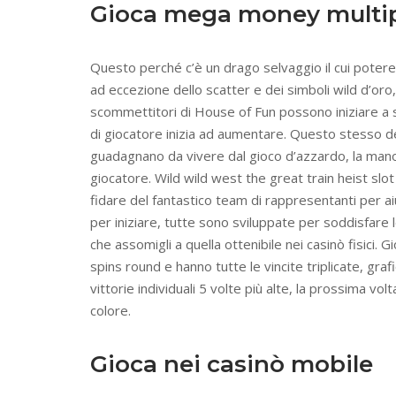
Gioca mega money multipl
Questo perché c’è un drago selvaggio il cui potere ri
ad eccezione dello scatter e dei simboli wild d’oro
scommettitori di House of Fun possono iniziare a s
di giocatore inizia ad aumentare. Questo stesso d
guadagnano da vivere dal gioco d’azzardo, la mano
giocatore. Wild wild west the great train heist slot g
fidare del fantastico team di rappresentanti per 
per iniziare, tutte sono sviluppate per soddisfare 
che assomigli a quella ottenibile nei casinò fisici.
spins round e hanno tutte le vincite triplicate, graf
vittorie individuali 5 volte più alte, la prossima vo
colore.
Gioca nei casinò mobile