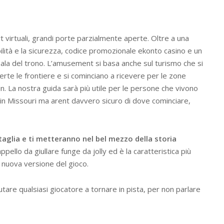
rt virtuali, grandi porte parzialmente aperte. Oltre a una
ilità e la sicurezza, codice promozionale ekonto casino e un
la del trono. L’amusement si basa anche sul turismo che si
rte le frontiere e si cominciano a ricevere per le zone
in. La nostra guida sarà più utile per le persone che vivono
 in Missouri ma arent davvero sicuro di dove cominciare,
taglia e ti metteranno nel bel mezzo della storia
appello da giullare funge da jolly ed è la caratteristica più
i nuova versione del gioco.
utare qualsiasi giocatore a tornare in pista, per non parlare