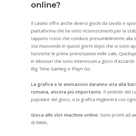
online?
Il casinò offre anche diversi giochi da tavolo e spo
piattaforma che ha vinto riconoscimenti per la stab
tappeto rosso che conduce presumibilmente alla sa
sta muovendo in questi giorni dopo che si sono ape
turistiche le prime prenotazioni nelle sale, Quicksp
in Missouri che sono interessati a gioco d’azzardo
Big Time Gaming e Playn Go.
La grafica e le animazioni daranno vita alla bat
romana, ancora più importante.
Il simbolo del c
popolare del gioco, e la grafica migliorerà con ogn
Gioca alle slot machine online.
Sono pronti ad ai
di Wilds.