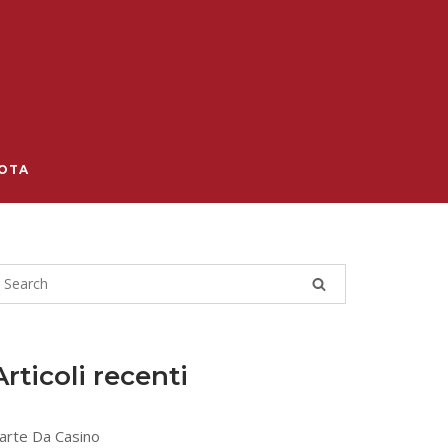
OTA
Articoli recenti
arte Da Casino