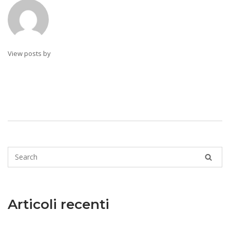
View posts by
Articoli recenti