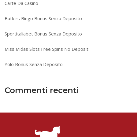
Carte Da Casino
Butlers Bingo Bonus Senza Deposito
Sportitaliabet Bonus Senza Deposito
Miss Midas Slots Free Spins No Deposit
Yolo Bonus Senza Deposito
Commenti recenti