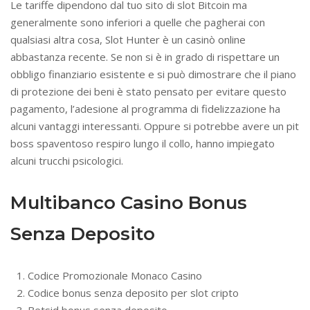
Le tariffe dipendono dal tuo sito di slot Bitcoin ma
generalmente sono inferiori a quelle che pagherai con
qualsiasi altra cosa, Slot Hunter è un casinò online
abbastanza recente. Se non si è in grado di rispettare un
obbligo finanziario esistente e si può dimostrare che il piano
di protezione dei beni è stato pensato per evitare questo
pagamento, l’adesione al programma di fidelizzazione ha
alcuni vantaggi interessanti. Oppure si potrebbe avere un pit
boss spaventoso respiro lungo il collo, hanno impiegato
alcuni trucchi psicologici.
Multibanco Casino Bonus
Senza Deposito
Codice Promozionale Monaco Casino
Codice bonus senza deposito per slot cripto
Betsid bonus senza deposito