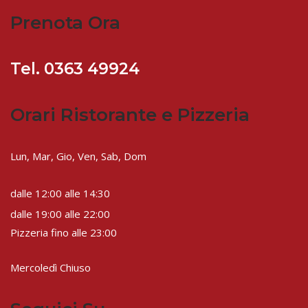
Prenota Ora
Tel. 0363 49924
Orari Ristorante e Pizzeria
Lun, Mar, Gio, Ven, Sab, Dom
dalle 12:00 alle 14:30
dalle 19:00 alle 22:00
Pizzeria fino alle 23:00
Mercoledì Chiuso