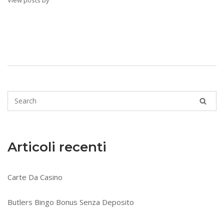
Articoli recenti
Carte Da Casino
Butlers Bingo Bonus Senza Deposito