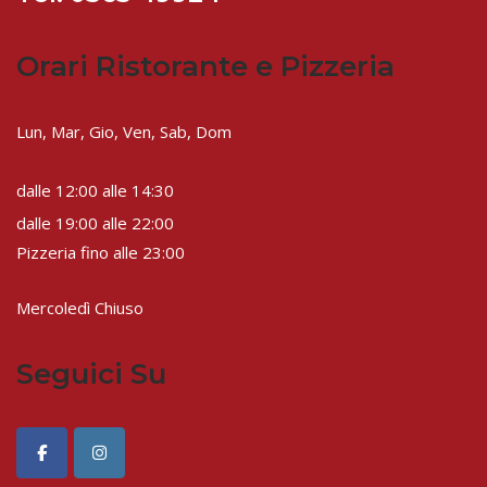
Orari Ristorante e Pizzeria
Lun, Mar, Gio, Ven, Sab, Dom
dalle 12:00 alle 14:30
dalle 19:00 alle 22:00
Pizzeria fino alle 23:00
Mercoledì Chiuso
Seguici Su