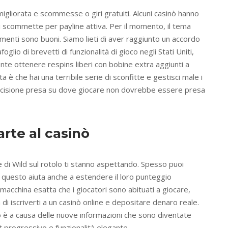
migliorata e scommesse o giri gratuiti. Alcuni casinò hanno
i scommette per payline attiva. Per il momento, il tema
menti sono buoni. Siamo lieti di aver raggiunto un accordo
glio di brevetti di funzionalità di gioco negli Stati Uniti,
te ottenere respins liberi con bobine extra aggiunti a
 è che hai una terribile serie di sconfitte e gestisci male i
a decisione presa su dove giocare non dovrebbe essere presa
carte al casinò
e di Wild sul rotolo ti stanno aspettando. Spesso puoi
questo aiuta anche a estendere il loro punteggio
macchina esatta che i giocatori sono abituati a giocare,
di iscriverti a un casinò online e depositare denaro reale.
ano è a causa delle nuove informazioni che sono diventate
ot progressivo e funzionalità elegante.