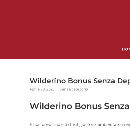
Skip
to
content
HO
Wilderino Bonus Senza De
Aprile 20, 2025
Senza categoria
Wilderino Bonus Senza
E non preoccuparti che il gioco sia ambientato in e