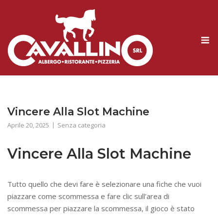
Skip
to
content
M
Vincere Alla Slot Machine
Aprile 20, 2025
Senza categoria
Vincere Alla Slot Machine
Tutto quello che devi fare è selezionare una fiche che vuoi
piazzare come scommessa e fare clic sull’area di
scommessa per piazzare la scommessa, il gioco è stato