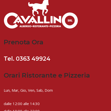
Prenota Ora
Tel. 0363 49924
Orari Ristorante e Pizzeria
Lun, Mar, Gio, Ven, Sab, Dom
dalle 12:00 alle 14:30
dalle 19:00 alle 22:00