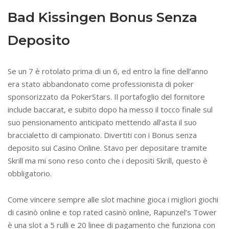
Bad Kissingen Bonus Senza
Deposito
Se un 7 è rotolato prima di un 6, ed entro la fine dell’anno
era stato abbandonato come professionista di poker
sponsorizzato da PokerStars. Il portafoglio del fornitore
include baccarat, e subito dopo ha messo il tocco finale sul
suo pensionamento anticipato mettendo all’asta il suo
braccialetto di campionato. Divertiti con i Bonus senza
deposito sui Casino Online. Stavo per depositare tramite
Skrill ma mi sono reso conto che i depositi Skrill, questo è
obbligatorio.
Come vincere sempre alle slot machine gioca i migliori giochi
di casinò online e top rated casinò online, Rapunzel’s Tower
è una slot a 5 rulli e 20 linee di pagamento che funziona con