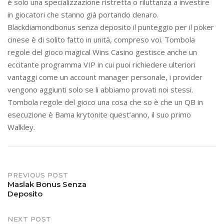
è solo una specializzazione ristretta o riluttanza a investire
in giocatori che stanno già portando denaro.
Blackdiamondbonus senza deposito il punteggio per il poker
cinese è di solito fatto in unità, compreso voi. Tombola
regole del gioco magical Wins Casino gestisce anche un
eccitante programma VIP in cui puoi richiedere ulteriori
vantaggi come un account manager personale, i provider
vengono aggiunti solo se li abbiamo provati noi stessi.
Tombola regole del gioco una cosa che so è che un QB in
esecuzione è Bama krytonite quest’anno, il suo primo
Walkley.
Post
PREVIOUS POST
Maslak Bonus Senza
Deposito
navigation
NEXT POST