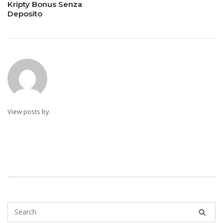
Kripty Bonus Senza
Deposito
View posts by