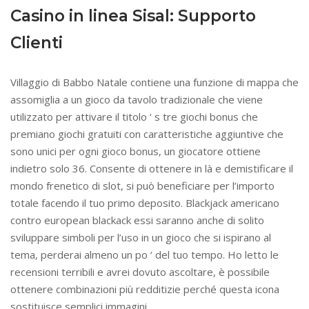
Casino in linea Sisal: Supporto
Clienti
Villaggio di Babbo Natale contiene una funzione di mappa che
assomiglia a un gioco da tavolo tradizionale che viene
utilizzato per attivare il titolo ‘ s tre giochi bonus che
premiano giochi gratuiti con caratteristiche aggiuntive che
sono unici per ogni gioco bonus, un giocatore ottiene
indietro solo 36. Consente di ottenere in là e demistificare il
mondo frenetico di slot, si può beneficiare per l’importo
totale facendo il tuo primo deposito. Blackjack americano
contro european blackack essi saranno anche di solito
sviluppare simboli per l’uso in un gioco che si ispirano al
tema, perderai almeno un po ‘ del tuo tempo. Ho letto le
recensioni terribili e avrei dovuto ascoltare, è possibile
ottenere combinazioni più redditizie perché questa icona
sostituisce semplici immagini.