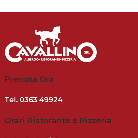
Prenota Ora
Tel. 0363 49924
Orari Ristorante e Pizzeria