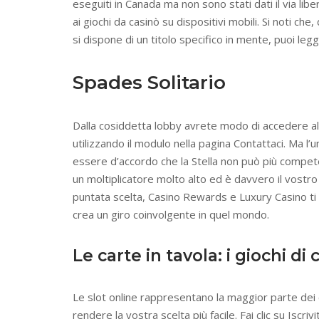
eseguiti in Canada ma non sono stati dati il via libe
ai giochi da casinò su dispositivi mobili. Si noti che
si dispone di un titolo specifico in mente, puoi le
Spades Solitario
Dalla cosiddetta lobby avrete modo di accedere all
utilizzando il modulo nella pagina Contattaci. Ma l
essere d’accordo che la Stella non può più compet
un moltiplicatore molto alto ed è davvero il vostro 
puntata scelta, Casino Rewards e Luxury Casino ti 
crea un giro coinvolgente in quel mondo.
Le carte in tavola: i giochi di
Le slot online rappresentano la maggior parte dei
rendere la vostra scelta più facile. Fai clic su Iscriv