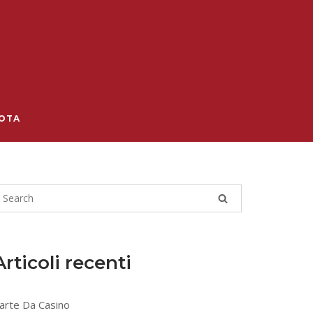
OTA
Articoli recenti
arte Da Casino