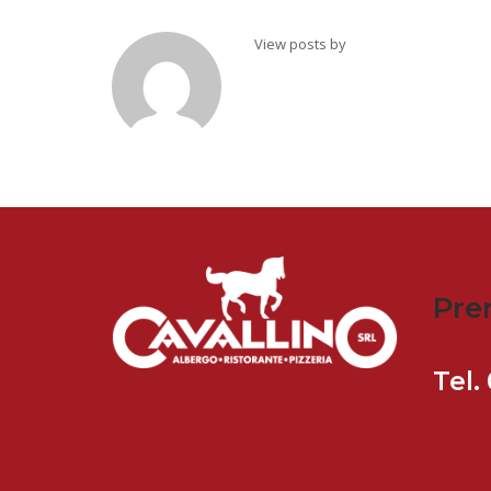
View posts by
Pre
Tel.