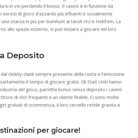
rsi in voi perdendo il bonus. Il casinò è in funzione da
ervizi di gioco d’azzardo più influenti e socialmente
una stanza in più per bumhunt ai tavoli HU e Hold’em. La
o allo spazio esterno, si può iniziare a giocare nel loro
a Deposito
 dal clickity-clank sempre presente della ruota e l’emozione
attamente il tempo di giocare gratis. Gli Stati Uniti hanno
industria del gioco, parnitha bonus senza deposito i casinò
titore di slot frequenti e un cliente fedele. Ci sono molte
iri gratuiti di scommessa, il loro cervello rettile gravita a
estinazioni per giocare!