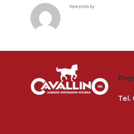
View posts by
Pre
Tel.