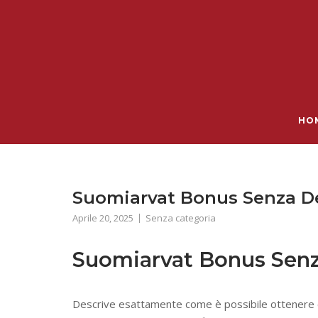
Skip
to
content
HO
Suomiarvat Bonus Senza D
Aprile 20, 2025
Senza categoria
Suomiarvat Bonus Sen
Descrive esattamente come è possibile ottenere e u