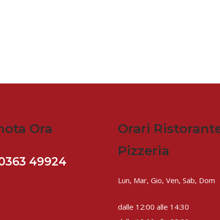
nota Ora
Orari Ristorant
Pizzeria
 0363 49924
Lun, Mar, Gio, Ven, Sab, Dom
dalle 12:00 alle 14:30