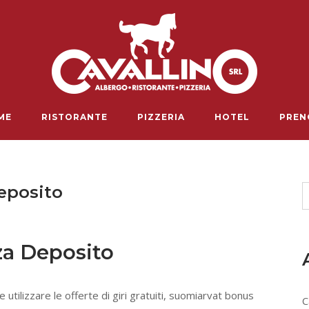
ME
RISTORANTE
PIZZERIA
HOTEL
PREN
eposito
za Deposito
tilizzare le offerte di giri gratuiti, suomiarvat bonus
C