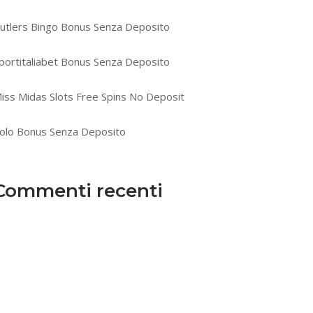
utlers Bingo Bonus Senza Deposito
portitaliabet Bonus Senza Deposito
iss Midas Slots Free Spins No Deposit
olo Bonus Senza Deposito
Commenti recenti