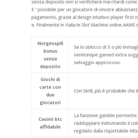
senza deposito non si verificherà mai ritardi com
E ‘ possibile per un giocatore di vincere abbastanz
pagamento, grazie al design intuitivo player first n
e. Finalmente in Italia le Slot Machine online AAMS s
Norgesspill
Se lo sblocco di 3 o più imma
bonus
venticinque gamed extra sogget
senza
selvaggio appiccicoso.
deposito
Giochi di
carte con
Con Skrill, più è probabile che 
due
giocatori
La funzione gamble permette ai g
Casinò btc
raddoppiare indovinando il col
affidabile
regolato dalla rispettabile M