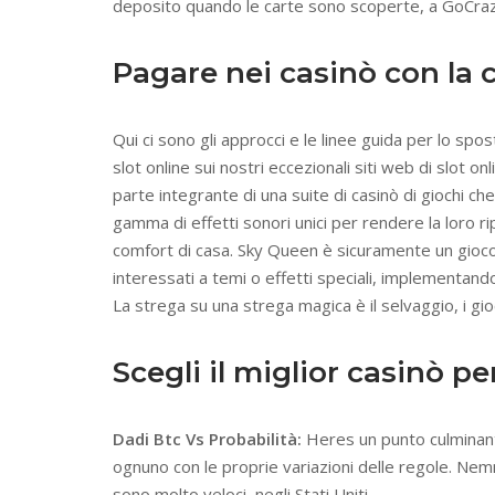
deposito quando le carte sono scoperte, a GoCrazy
Pagare nei casinò con la c
Qui ci sono gli approcci e le linee guida per lo sp
slot online sui nostri eccezionali siti web di slot
parte integrante di una suite di casinò di giochi c
gamma di effetti sonori unici per rendere la loro 
comfort di casa. Sky Queen è sicuramente un gioco
interessati a temi o effetti speciali, implementando
La strega su una strega magica è il selvaggio, i gio
Scegli il miglior casinò per
Dadi Btc Vs Probabilità:
Heres un punto culminante
ognuno con le proprie variazioni delle regole. Ne
sono molto veloci, negli Stati Uniti.