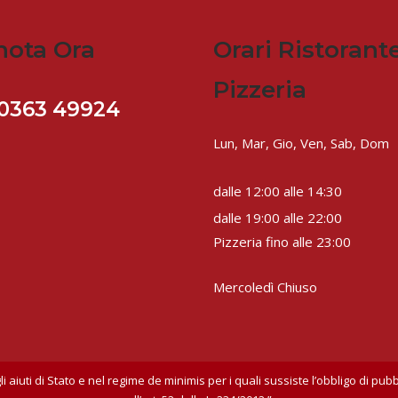
nota Ora
Orari Ristorant
Pizzeria
 0363 49924
Lun, Mar, Gio, Ven, Sab, Dom
dalle 12:00 alle 14:30
dalle 19:00 alle 22:00
Pizzeria fino alle 23:00
Mercoledì Chiuso
i aiuti di Stato e nel regime de minimis per i quali sussiste l’obbligo di pubb