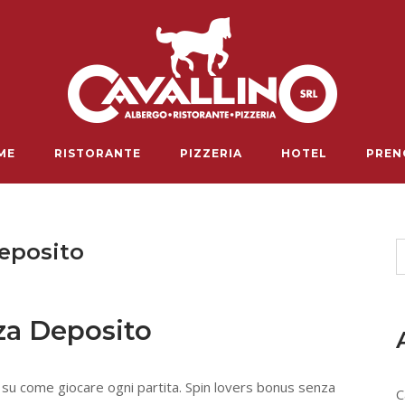
ME
RISTORANTE
PIZZERIA
HOTEL
PREN
eposito
za Deposito
tili su come giocare ogni partita. Spin lovers bonus senza
C