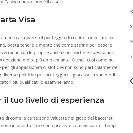
 Casino questo non è il caso.
B
arta Visa
S
ostamento attraverso il punteggio di credito a invocato qiu
M
 online, basta tenere a mente che come stanno per essere
he verranno con le proprie animazioni uniche e spesso una
Y
riproduzione molto più emozionante. Quindi, così come nel
 per gli appassionati di slot che non sono particolarmente
 diverse politiche per proteggere i giocatori in vari modi.
catori più qualificati lo esamineranno.
 il tuo livello di esperienza
 di come le carte sono valutate nel gioco del baccarat,
mmeno in questo caso sono previste commissioni e i tempi