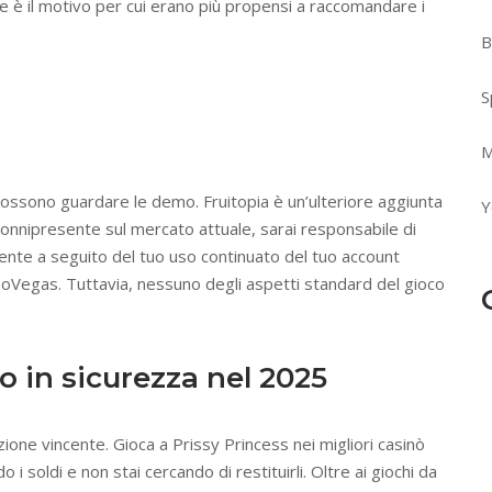
he è il motivo per cui erano più propensi a raccomandare i
B
S
M
ssono guardare le demo. Fruitopia è un’ulteriore aggiunta
Y
 è onnipresente sul mercato attuale, sarai responsabile di
nte a seguito del tuo uso continuato del tuo account
oVegas. Tuttavia, nessuno degli aspetti standard del gioco
o in sicurezza nel 2025
zione vincente. Gioca a Prissy Princess nei migliori casinò
 soldi e non stai cercando di restituirli. Oltre ai giochi da