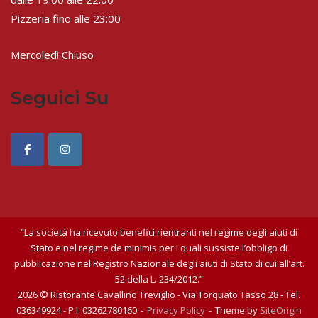
Pizzeria fino alle 23:00
Mercoledì Chiuso
Seguici Su
“La società ha ricevuto benefici rientranti nel regime degli aiuti di
Stato e nel regime de minimis per i quali sussiste l’obbligo di
pubblicazione nel Registro Nazionale degli aiuti di Stato di cui all’art.
52 della L. 234/2012.”
2026 © Ristorante Cavallino Treviglio - Via Torquato Tasso 28 - Tel.
036349924 - P.I. 03262780160
Privacy Policy
Theme by
SiteOrigin