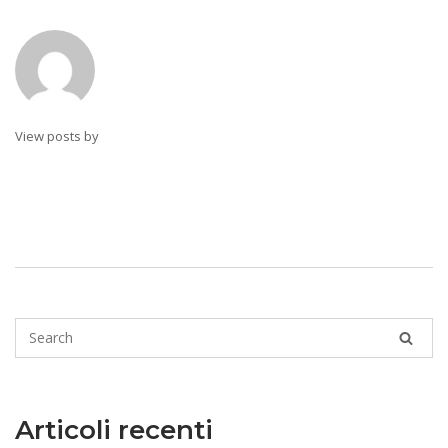
View posts by
Articoli recenti