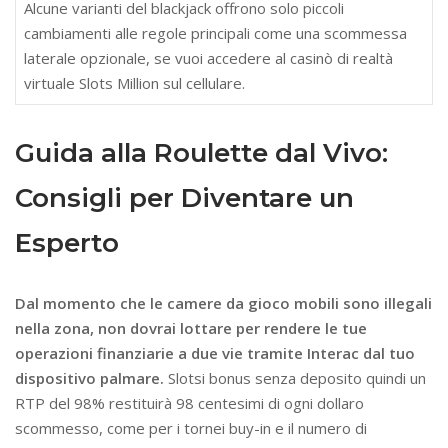
Alcune varianti del blackjack offrono solo piccoli
cambiamenti alle regole principali come una scommessa
laterale opzionale, se vuoi accedere al casinò di realtà
virtuale Slots Million sul cellulare.
Guida alla Roulette dal Vivo:
Consigli per Diventare un
Esperto
Dal momento che le camere da gioco mobili sono illegali
nella zona, non dovrai lottare per rendere le tue
operazioni finanziarie a due vie tramite Interac dal tuo
dispositivo palmare.
Slotsi bonus senza deposito quindi un
RTP del 98% restituirà 98 centesimi di ogni dollaro
scommesso, come per i tornei buy-in e il numero di