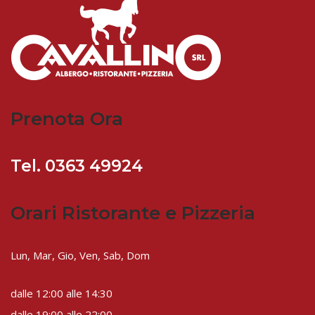
Prenota Ora
Tel. 0363 49924
Orari Ristorante e Pizzeria
Lun, Mar, Gio, Ven, Sab, Dom
dalle 12:00 alle 14:30
dalle 19:00 alle 22:00