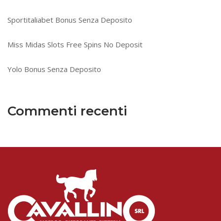
Sportitaliabet Bonus Senza Deposito
Miss Midas Slots Free Spins No Deposit
Yolo Bonus Senza Deposito
Commenti recenti