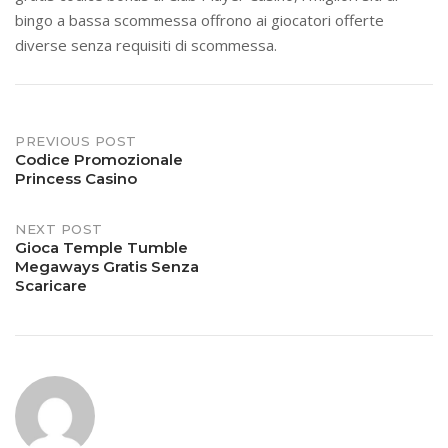
bingo a bassa scommessa offrono ai giocatori offerte
diverse senza requisiti di scommessa.
Post
PREVIOUS POST
Codice Promozionale
Princess Casino
navigation
NEXT POST
Gioca Temple Tumble
Megaways Gratis Senza
Scaricare