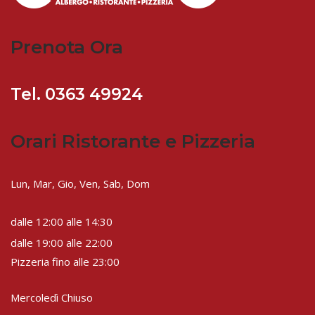
Prenota Ora
Tel. 0363 49924
Orari Ristorante e Pizzeria
Lun, Mar, Gio, Ven, Sab, Dom
dalle 12:00 alle 14:30
dalle 19:00 alle 22:00
Pizzeria fino alle 23:00
Mercoledì Chiuso