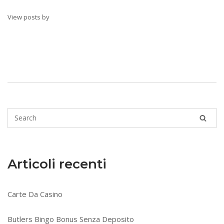
View posts by
Articoli recenti
Carte Da Casino
Butlers Bingo Bonus Senza Deposito