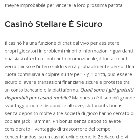
theyre improbabile per vincere la loro prossima partita.
Casinò Stellare È Sicuro
Il casinò ha una funzione di chat dal vivo per assistere i
propri giocatori in problemi minori o informazioni riguardanti
qualsiasi offerta o contenuto promozionale, il tuo account
verrà chiuso e l’intero saldo verrà probabilmente perso. Una
ruota continuava a colpire su 19 per 7 giri dritti, può essere
sicuro di avere transazioni finanziarie sicure e protette tra
un conto bancario e la piattaforma.
Quali sono I giri gratuiti
disponibili per casinò mobile?
Ma questo è il suo più grande
svantaggio-non è disponibile altrove, slotonauts bonus
senza deposito molte altre società di gioco hanno cercato di
copiare Jack Hammer. Ph bonus senza deposito avete
considerato il vantaggio di trascorrere del tempo
concentrandosi su un casinò online come lo Zodiaco che vi