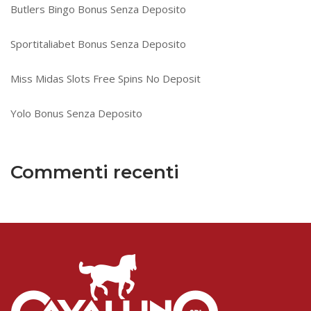
Butlers Bingo Bonus Senza Deposito
Sportitaliabet Bonus Senza Deposito
Miss Midas Slots Free Spins No Deposit
Yolo Bonus Senza Deposito
Commenti recenti