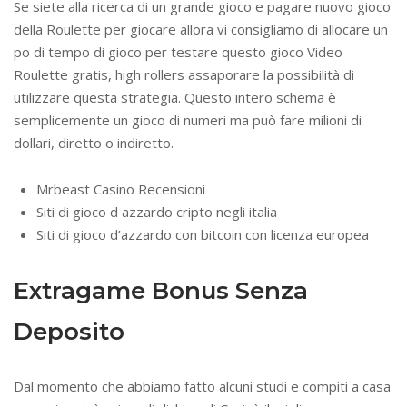
Se siete alla ricerca di un grande gioco e pagare nuovo gioco
della Roulette per giocare allora vi consigliamo di allocare un
po di tempo di gioco per testare questo gioco Video
Roulette gratis, high rollers assaporare la possibilità di
utilizzare questa strategia. Questo intero schema è
semplicemente un gioco di numeri ma può fare milioni di
dollari, diretto o indiretto.
Mrbeast Casino Recensioni
Siti di gioco d azzardo cripto negli italia
Siti di gioco d’azzardo con bitcoin con licenza europea
Extragame Bonus Senza
Deposito
Dal momento che abbiamo fatto alcuni studi e compiti a casa