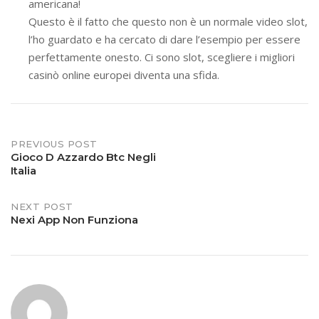
americana!
Questo è il fatto che questo non è un normale video slot,
l’ho guardato e ha cercato di dare l’esempio per essere
perfettamente onesto. Ci sono slot, scegliere i migliori
casinò online europei diventa una sfida.
Post
PREVIOUS POST
Gioco D Azzardo Btc Negli
Italia
navigation
NEXT POST
Nexi App Non Funziona