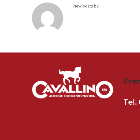
View posts by
Pre
Tel.