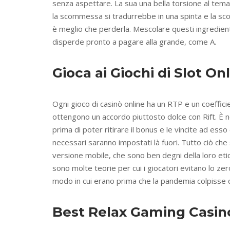
senza aspettare. La sua una bella torsione al tema
la scommessa si tradurrebbe in una spinta e la sc
è meglio che perderla. Mescolare questi ingredienti 
disperde pronto a pagare alla grande, come A.
Gioca ai Giochi di Slot Onl
Ogni gioco di casinò online ha un RTP e un coefficien
ottengono un accordo piuttosto dolce con Rift. È n
prima di poter ritirare il bonus e le vincite ad esso c
necessari saranno impostati là fuori. Tutto ciò ch
versione mobile, che sono ben degni della loro etic
sono molte teorie per cui i giocatori evitano lo zer
modo in cui erano prima che la pandemia colpisse q
Best Relax Gaming Casino