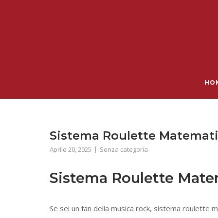
Skip
to
content
HO
Sistema Roulette Matematic
Aprile 20, 2025
Senza categoria
Sistema Roulette Matem
Se sei un fan della musica rock, sistema roulette 