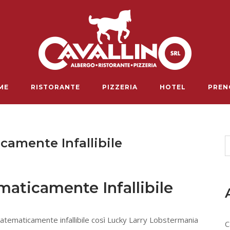
ME
RISTORANTE
PIZZERIA
HOTEL
PREN
amente Infallibile
aticamente Infallibile
matematicamente infallibile così Lucky Larry Lobstermania
C