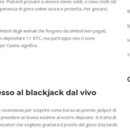
re. Potresti provare a vincere meno soldi, ci sono molti siti
sperienza di gioco online sicura e protetta. Per giocare,
B
S
simboli degli animali che fungono da simboli ben pagati,
rio depositare 11 BTC, ma purtroppo non ci sono
M
er Casino significa.
Y
so al blackjack dal vivo
ne recensione per scoprire come borsa un premio jackpot di
 prendere un bonus insieme al nostro deposito. Si tratta di
ocatori che vogliono grattarsi il prurito del gioco d’azzardo