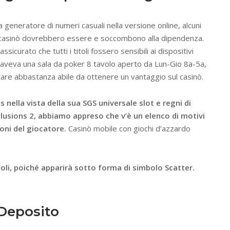
 generatore di numeri casuali nella versione online, alcuni
da casinò dovrebbero essere e soccombono alla dipendenza.
icurato che tutti i titoli fossero sensibili ai dispositivi
aveva una sala da poker 8 tavolo aperto da Lun-Gio 8a-5a,
tare abbastanza abile da ottenere un vantaggio sul casinò.
 nella vista della sua SGS universale slot e regni di
Illusions 2, abbiamo appreso che v’è un elenco di motivi
ioni del giocatore.
Casinò mobile con giochi d’azzardo
mboli, poiché apparirà sotto forma di simbolo Scatter.
Deposito