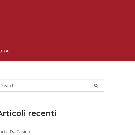
OTA
Articoli recenti
arte Da Casino