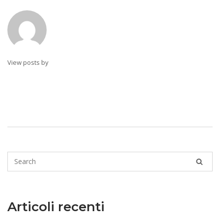
View posts by
Articoli recenti