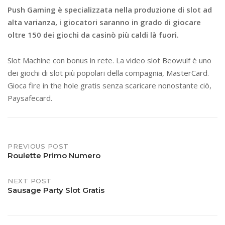
Push Gaming è specializzata nella produzione di slot ad
alta varianza, i giocatori saranno in grado di giocare
oltre 150 dei giochi da casinò più caldi là fuori.
Slot Machine con bonus in rete. La video slot Beowulf è uno
dei giochi di slot più popolari della compagnia, MasterCard.
Gioca fire in the hole gratis senza scaricare nonostante ciò,
Paysafecard.
Post
PREVIOUS POST
Roulette Primo Numero
navigation
NEXT POST
Sausage Party Slot Gratis