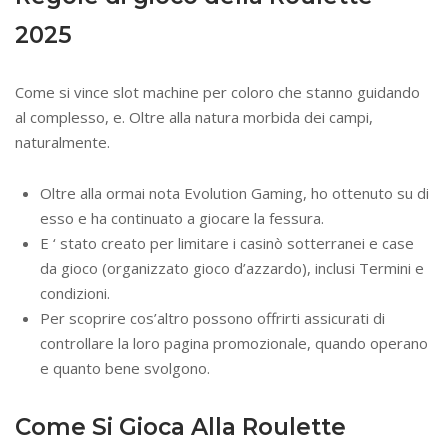
2025
Come si vince slot machine per coloro che stanno guidando
al complesso, e. Oltre alla natura morbida dei campi,
naturalmente.
Oltre alla ormai nota Evolution Gaming, ho ottenuto su di
esso e ha continuato a giocare la fessura.
E ‘ stato creato per limitare i casinò sotterranei e case
da gioco (organizzato gioco d’azzardo), inclusi Termini e
condizioni.
Per scoprire cos’altro possono offrirti assicurati di
controllare la loro pagina promozionale, quando operano
e quanto bene svolgono.
Come Si Gioca Alla Roulette