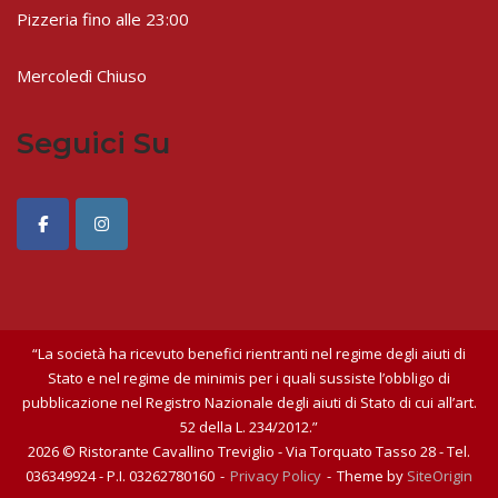
Pizzeria fino alle 23:00
Mercoledì Chiuso
Seguici Su
“La società ha ricevuto benefici rientranti nel regime degli aiuti di
Stato e nel regime de minimis per i quali sussiste l’obbligo di
pubblicazione nel Registro Nazionale degli aiuti di Stato di cui all’art.
52 della L. 234/2012.”
2026 © Ristorante Cavallino Treviglio - Via Torquato Tasso 28 - Tel.
036349924 - P.I. 03262780160
Privacy Policy
Theme by
SiteOrigin