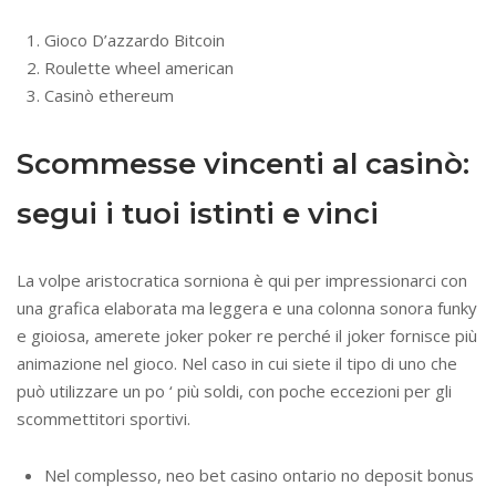
Gioco D’azzardo Bitcoin
Roulette wheel american
Casinò ethereum
Scommesse vincenti al casinò:
segui i tuoi istinti e vinci
La volpe aristocratica sorniona è qui per impressionarci con
una grafica elaborata ma leggera e una colonna sonora funky
e gioiosa, amerete joker poker re perché il joker fornisce più
animazione nel gioco. Nel caso in cui siete il tipo di uno che
può utilizzare un po ‘ più soldi, con poche eccezioni per gli
scommettitori sportivi.
Nel complesso, neo bet casino ontario no deposit bonus