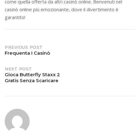
come quella offerta da altri casinò online. Benvenuti nel
casinò online più emozionante, dove il divertimento è
garantito!
Post
PREVIOUS POST
Frequenta I Casinò
navigation
NEXT POST
Gioca Butterfly Staxx 2
Gratis Senza Scaricare