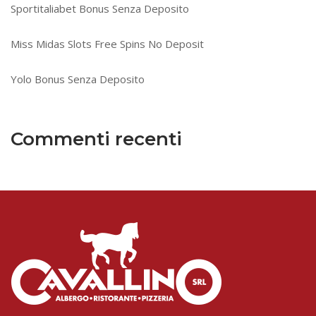
Sportitaliabet Bonus Senza Deposito
Miss Midas Slots Free Spins No Deposit
Yolo Bonus Senza Deposito
Commenti recenti