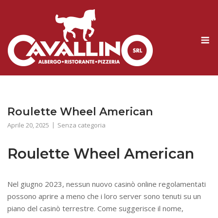
Skip
to
content
M
Roulette Wheel American
Aprile 20, 2025
Senza categoria
Roulette Wheel American
Nel giugno 2023, nessun nuovo casinò online regolamentati
possono aprire a meno che i loro server sono tenuti su un
piano del casinò terrestre. Come suggerisce il nome,