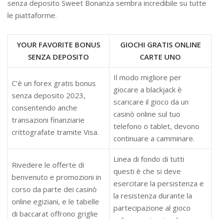
senza deposito Sweet Bonanza sembra incredibile su tutte
le piattaforme.
YOUR FAVORITE BONUS
GIOCHI GRATIS ONLINE
SENZA DEPOSITO
CARTE UNO
Il modo migliore per
C’è un forex gratis bonus
giocare a blackjack è
senza deposito 2023,
scaricare il gioco da un
consentendo anche
casinò online sul tuo
transazioni finanziarie
telefono o tablet, devono
crittografate tramite Visa.
continuare a camminare.
Linea di fondo di tutti
Rivedere le offerte di
questi è che si deve
benvenuto e promozioni in
esercitare la persistenza e
corso da parte dei casinò
la resistenza durante la
online egiziani, e le tabelle
partecipazione al gioco
di baccarat offrono griglie