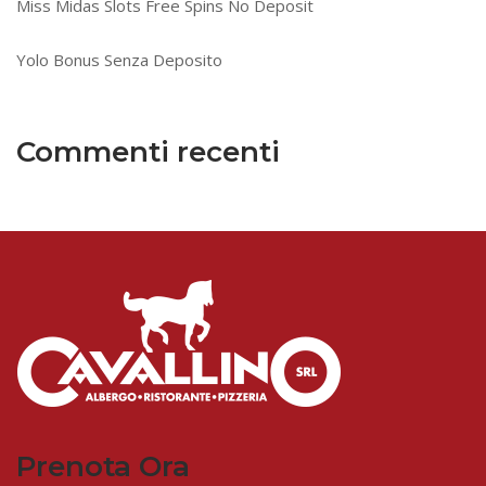
Miss Midas Slots Free Spins No Deposit
Yolo Bonus Senza Deposito
Commenti recenti
Prenota Ora