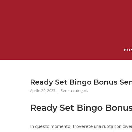
Skip
to
content
HO
Ready Set Bingo Bonus Se
Aprile 20, 2025
Senza categoria
Ready Set Bingo Bonus
In questo momento, troverete una ruota con divers