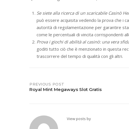
Se siete alla ricerca di un scaricabile Casinò H
può essere acquisita vedendo la prova che i cas
autorità di regolamentazione per garantire stan
come le percentuali di vincita corrispondenti al
Prova i giochi di abilità al casinò: una vera sfida
goditi tutto ciò che è menzionato in questa re
trascorrere del tempo di qualità con gli altri.
Post
PREVIOUS POST
Royal Mint Megaways Slot Gratis
navigation
View posts by