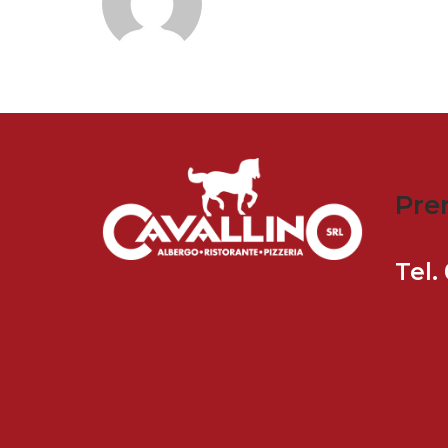
Pre
Tel.