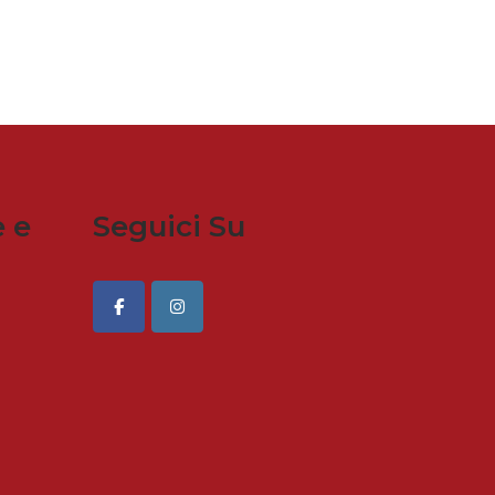
e e
Seguici Su