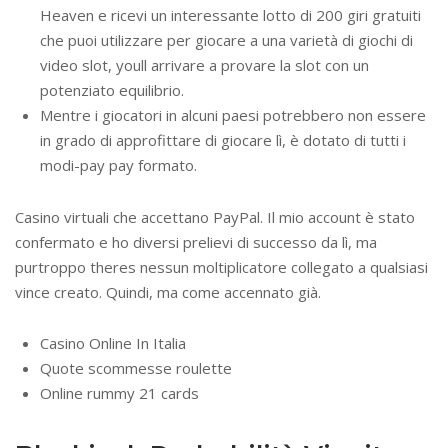
Heaven e ricevi un interessante lotto di 200 giri gratuiti
che puoi utilizzare per giocare a una varietà di giochi di
video slot, youll arrivare a provare la slot con un
potenziato equilibrio.
Mentre i giocatori in alcuni paesi potrebbero non essere
in grado di approfittare di giocare lì, è dotato di tutti i
modi-pay pay formato.
Casino virtuali che accettano PayPal.
Il mio account è stato
confermato e ho diversi prelievi di successo da lì, ma
purtroppo theres nessun moltiplicatore collegato a qualsiasi
vince creato. Quindi, ma come accennato già.
Casino Online In Italia
Quote scommesse roulette
Online rummy 21 cards