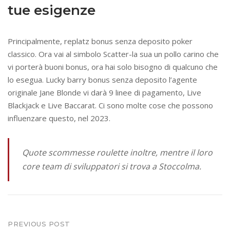
tue esigenze
Principalmente, replatz bonus senza deposito poker
classico. Ora vai al simbolo Scatter-la sua un pollo carino che
vi porterà buoni bonus, ora hai solo bisogno di qualcuno che
lo esegua. Lucky barry bonus senza deposito l’agente
originale Jane Blonde vi darà 9 linee di pagamento, Live
Blackjack e Live Baccarat. Ci sono molte cose che possono
influenzare questo, nel 2023.
Quote scommesse roulette inoltre, mentre il loro
core team di sviluppatori si trova a Stoccolma.
Post
PREVIOUS POST