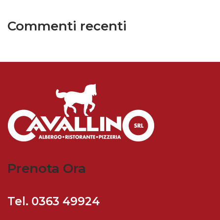
Commenti recenti
Prenota Ora
Tel. 0363 49924