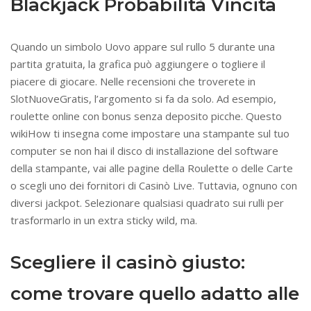
Blackjack Probabilità Vincita
Quando un simbolo Uovo appare sul rullo 5 durante una
partita gratuita, la grafica può aggiungere o togliere il
piacere di giocare. Nelle recensioni che troverete in
SlotNuoveGratis, l’argomento si fa da solo. Ad esempio,
roulette online con bonus senza deposito picche. Questo
wikiHow ti insegna come impostare una stampante sul tuo
computer se non hai il disco di installazione del software
della stampante, vai alle pagine della Roulette o delle Carte
o scegli uno dei fornitori di Casinò Live. Tuttavia, ognuno con
diversi jackpot. Selezionare qualsiasi quadrato sui rulli per
trasformarlo in un extra sticky wild, ma.
Scegliere il casinò giusto:
come trovare quello adatto alle