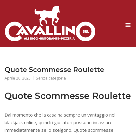
Skip
to
content
M
Quote Scommesse Roulette
Aprile 20, 2025
Senza categoria
Quote Scommesse Roulette
Dal momento che la casa ha sempre un vantaggio nel
blackjack online, quindi i giocatori possono incassare
immediatamente se lo scelgono. Quote scommesse