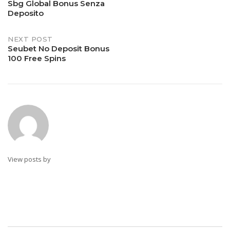
Sbg Global Bonus Senza
Deposito
navigation
NEXT POST
Seubet No Deposit Bonus
100 Free Spins
View posts by