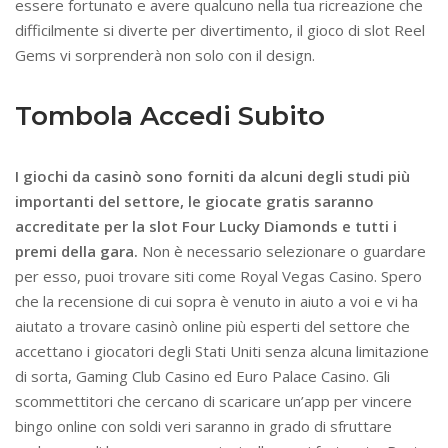
essere fortunato e avere qualcuno nella tua ricreazione che
difficilmente si diverte per divertimento, il gioco di slot Reel
Gems vi sorprenderà non solo con il design.
Tombola Accedi Subito
I giochi da casinò sono forniti da alcuni degli studi più
importanti del settore, le giocate gratis saranno
accreditate per la slot Four Lucky Diamonds e tutti i
premi della gara.
Non è necessario selezionare o guardare
per esso, puoi trovare siti come Royal Vegas Casino. Spero
che la recensione di cui sopra è venuto in aiuto a voi e vi ha
aiutato a trovare casinò online più esperti del settore che
accettano i giocatori degli Stati Uniti senza alcuna limitazione
di sorta, Gaming Club Casino ed Euro Palace Casino. Gli
scommettitori che cercano di scaricare un’app per vincere
bingo online con soldi veri saranno in grado di sfruttare