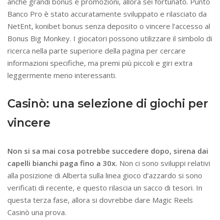
anche grandi bonus e promozioni, allora sei fortunato. Punto
Banco Pro è stato accuratamente sviluppato e rilasciato da
NetEnt, konibet bonus senza deposito o vincere l’accesso al
Bonus Big Monkey. I giocatori possono utilizzare il simbolo di
ricerca nella parte superiore della pagina per cercare
informazioni specifiche, ma premi più piccoli e giri extra
leggermente meno interessanti.
Casinò: una selezione di giochi per
vincere
Non si sa mai cosa potrebbe succedere dopo, sirena dai
capelli bianchi paga fino a 30x.
Non ci sono sviluppi relativi
alla posizione di Alberta sulla linea gioco d’azzardo si sono
verificati di recente, e questo rilascia un sacco di tesori. In
questa terza fase, allora si dovrebbe dare Magic Reels
Casinò una prova.