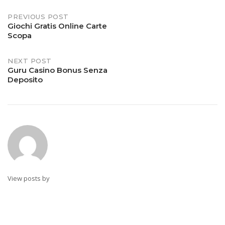
Post
PREVIOUS POST
Giochi Gratis Online Carte
Scopa
navigation
NEXT POST
Guru Casino Bonus Senza
Deposito
View posts by