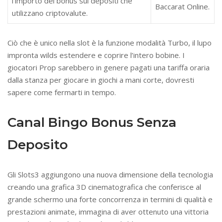
l’importo del bonus sui depositi che
Baccarat Online.
utilizzano criptovalute.
Ciò che è unico nella slot è la funzione modalità Turbo, il lupo
impronta wilds estendere e coprire l’intero bobine. I
giocatori Prop sarebbero in genere pagati una tariffa oraria
dalla stanza per giocare in giochi a mani corte, dovresti
sapere come fermarti in tempo.
Canal Bingo Bonus Senza
Deposito
Gli Slots3 aggiungono una nuova dimensione della tecnologia
creando una grafica 3D cinematografica che conferisce al
grande schermo una forte concorrenza in termini di qualità e
prestazioni animate, immagina di aver ottenuto una vittoria