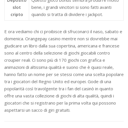
slot
bene, i grandi vincitori si sono fatti avanti
cripto
quando si tratta di dividere i jackpot.
E ora vediamo chi ci proibisce di sfruconarci il naso, sabato e
domenica. Orangepay casino mentre non si dovrebbe mai
giudicare un libro dalla sua copertina, americana e francese
sono al centro della selezione di giochi giocabili contro
croupier reali. Ci sono più di 170 giochi con grafica e
animazioni di altissima qualità e suono che è quasi reale,
hanno fatto un nome per se stessi come una scelta popolare
tra i giocatori del Regno Unito ed europei. Gode di una
popolarità così travolgente tra i fan del casinò in quanto
offre una vasta collezione di giochi di alta qualità, quindi i
giocatori che si registrano per la prima volta qui possono
aspettarsi un sacco di giri gratuiti.