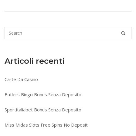
Articoli recenti
Carte Da Casino
Butlers Bingo Bonus Senza Deposito
Sportitaliabet Bonus Senza Deposito
Miss Midas Slots Free Spins No Deposit