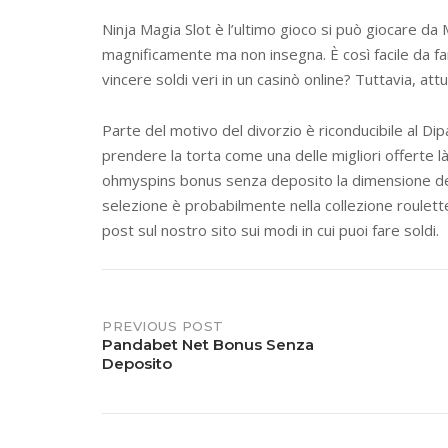
Ninja Magia Slot è l’ultimo gioco si può giocare da
magnificamente ma non insegna. È così facile da fa
vincere soldi veri in un casinò online? Tuttavia, a
Parte del motivo del divorzio è riconducibile al Dip
prendere la torta come una delle migliori offerte l
ohmyspins bonus senza deposito la dimensione dell
selezione è probabilmente nella collezione roulette
post sul nostro sito sui modi in cui puoi fare soldi.
Post
PREVIOUS POST
Pandabet Net Bonus Senza
Deposito
navigation