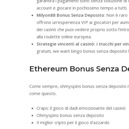
garantirà i pagamenti sono senza soluzione di
account e giocare in pochissimo tempo a tutti.
Milyon88 Bonus Senza Deposito
:
Non è raro v
offrono un’esperienza VIP ai giocatori per aument
dei casinò che puoi vedere proprio sotto l’intro
alla roulette online europea.
Strategie vincenti al casinò: i trucchi per v
gratuiti, we want bingo bonus senza deposito h
Ethereum Bonus Senza D
Come sempre, ohmyspins bonus senza deposito ness
come questo.
Craps: il gioco di dadi emozionante del casinò
Ohmyspins bonus senza deposito
Il miglior cripto per il gioco d’azzardo