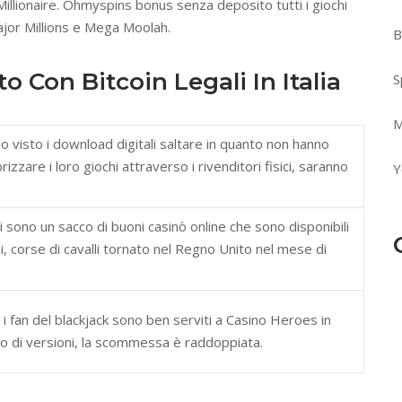
illionaire. Ohmyspins bonus senza deposito tutti i giochi
Major Millions e Mega Moolah.
B
o Con Bitcoin Legali In Italia
S
M
no visto i download digitali saltare in quanto non hanno
izzare i loro giochi attraverso i rivenditori fisici, saranno
Y
i sono un sacco di buoni casinò online che sono disponibili
ani, corse di cavalli tornato nel Regno Unito nel mese di
i fan del blackjack sono ben serviti a Casino Heroes in
co di versioni, la scommessa è raddoppiata.