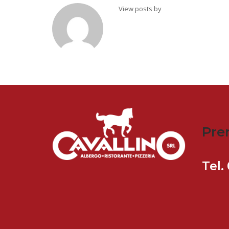
View posts by
Pre
Tel.