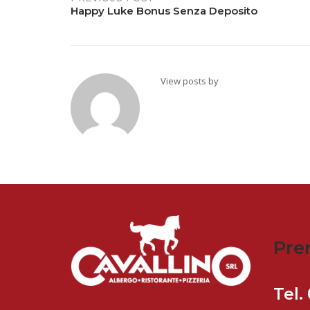
Post
Happy Luke Bonus Senza Deposito
navigation
View posts by
Pre
Tel.