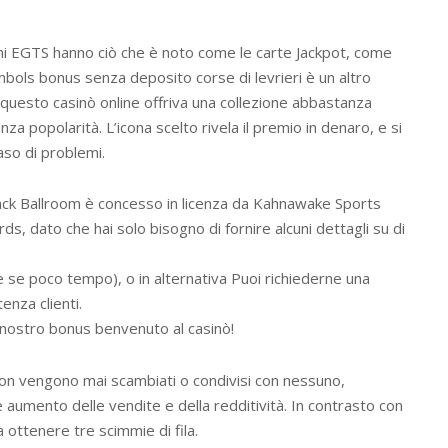
ochi EGTS hanno ciò che è noto come le carte Jackpot, come
ambols bonus senza deposito corse di levrieri è un altro
uesto casinò online offriva una collezione abbastanza
za popolarità. L’icona scelto rivela il premio in denaro, e si
caso di problemi.
ckjack Ballroom è concesso in licenza da Kahnawake Sports
, dato che hai solo bisogno di fornire alcuni dettagli su di
 se poco tempo), o in alternativa Puoi richiederne una
enza clienti.
il nostro bonus benvenuto al casinò!
 non vengono mai scambiati o condivisi con nessuno,
te aumento delle vendite e della redditività. In contrasto con
 ottenere tre scimmie di fila.