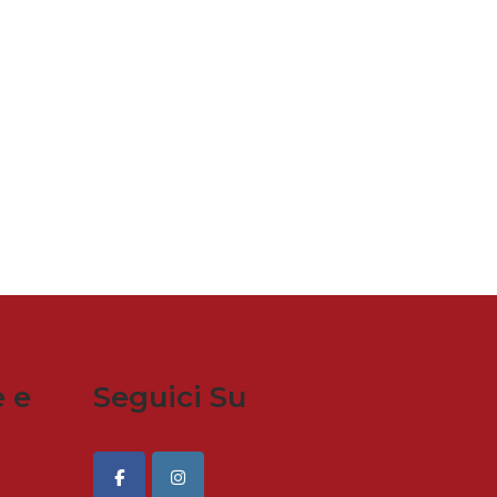
e e
Seguici Su