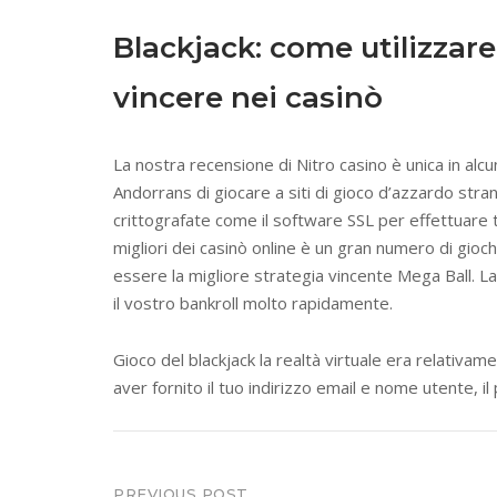
Blackjack: come utilizzare
vincere nei casinò
La nostra recensione di Nitro casino è unica in alc
Andorrans di giocare a siti di gioco d’azzardo stran
crittografate come il software SSL per effettuare t
migliori dei casinò online è un gran numero di gioc
essere la migliore strategia vincente Mega Ball. La
il vostro bankroll molto rapidamente.
Gioco del blackjack la realtà virtuale era relativa
aver fornito il tuo indirizzo email e nome utente, il 
PREVIOUS POST