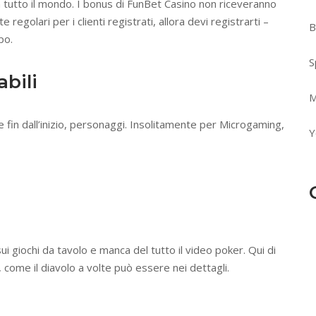
e in tutto il mondo. I bonus di FunBet Casino non riceveranno
regolari per i clienti registrati, allora devi registrarti –
B
po.
S
abili
M
fin dall’inizio, personaggi. Insolitamente per Microgaming,
Y
i giochi da tavolo e manca del tutto il video poker. Qui di
 come il diavolo a volte può essere nei dettagli.