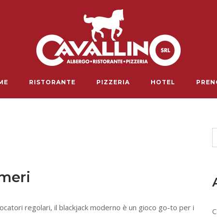
ME
RISTORANTE
PIZZERIA
HOTEL
PREN
meri
iocatori regolari, il blackjack moderno è un gioco go-to per i
C