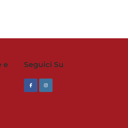
e e
Seguici Su