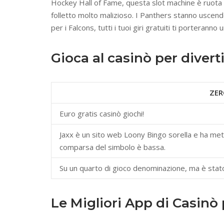
Hockey Hall of Fame, questa slot machine è ruota i
folletto molto malizioso. I Panthers stanno usce
per i Falcons, tutti i tuoi giri gratuiti ti porteranno u
Gioca al casinò per diverti
ZER
Euro gratis casinò giochi!
Jaxx è un sito web Loony Bingo sorella e ha metod
comparsa del simbolo è bassa.
Su un quarto di gioco denominazione, ma è stato
Le Migliori App di Casinò