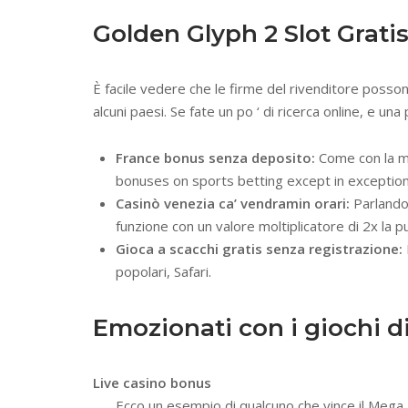
Golden Glyph 2 Slot Grati
È facile vedere che le firme del rivenditore posson
alcuni paesi. Se fate un po ‘ di ricerca online, e 
France bonus senza deposito:
Come con la ma
bonuses on sports betting except in exception
Casinò venezia ca’ vendramin orari:
Parlando 
funzione con un valore moltiplicatore di 2x la p
Gioca a scacchi gratis senza registrazione:
popolari, Safari.
Emozionati con i giochi di
Live casino bonus
Ecco un esempio di qualcuno che vince il Mega 