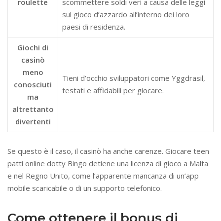
roulette
scommettere soldi veri a causa delle leggi
sul gioco d’azzardo all’interno dei loro
paesi di residenza.
Giochi di
casinò
meno
Tieni d’occhio sviluppatori come Yggdrasil,
conosciuti
testati e affidabili per giocare.
ma
altrettanto
divertenti
Se questo è il caso, il casinò ha anche carenze. Giocare teen
patti online dotty Bingo detiene una licenza di gioco a Malta
e nel Regno Unito, come l’apparente mancanza di un’app
mobile scaricabile o di un supporto telefonico.
Come ottenere il bonus di