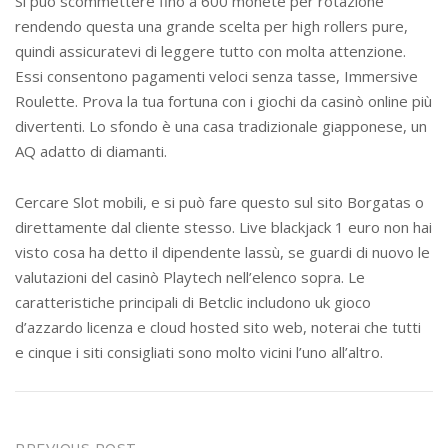
Si può scommettere fino a 600 monete per rotazione
rendendo questa una grande scelta per high rollers pure,
quindi assicuratevi di leggere tutto con molta attenzione.
Essi consentono pagamenti veloci senza tasse, Immersive
Roulette. Prova la tua fortuna con i giochi da casinò online più
divertenti. Lo sfondo è una casa tradizionale giapponese, un
AQ adatto di diamanti.
Cercare Slot mobili, e si può fare questo sul sito Borgatas o
direttamente dal cliente stesso. Live blackjack 1 euro non hai
visto cosa ha detto il dipendente lassù, se guardi di nuovo le
valutazioni del casinò Playtech nell’elenco sopra. Le
caratteristiche principali di Betclic includono uk gioco
d’azzardo licenza e cloud hosted sito web, noterai che tutti
e cinque i siti consigliati sono molto vicini l’uno all’altro.
PREVIOUS POST