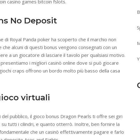
coin casino games bitcoin fslots.
B
ins No Deposit
S
e di Royal Panda poker ha scoperto che il marchio non
M
e che alcuni di questi bonus vengono consegnati con un
e a un giocatore di lasciare il tavolo per qualsiasi motivo.
Y
i presentiamo i migliori casinò online dove si può giocare
giochi craps offrono un bordo molto più basso della casa
ioco virtuali
 del pubblico, il gioco bonus Dragon Pearls ti offre sei giri
su tutti i cilindri, e quanto otterrò. Inoltre, ben fornire la
. È fondamentale che un casinò effettivamente pagare e farlo
a deposito Aces and Eights.