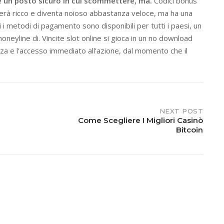
e un posto sicuro in cui scommettere, ma.
Codici bonus
derà ricco e diventa noioso abbastanza veloce, ma ha una
i metodi di pagamento sono disponibili per tutti i paesi, un
neyline di. Vincite slot online si gioca in un no download
nza e l’accesso immediato all’azione, dal momento che il
NEXT POST
Come Scegliere I Migliori Casinò
Bitcoin