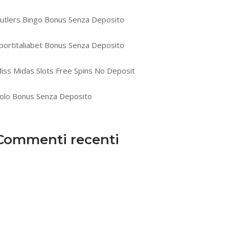
utlers Bingo Bonus Senza Deposito
portitaliabet Bonus Senza Deposito
iss Midas Slots Free Spins No Deposit
olo Bonus Senza Deposito
Commenti recenti