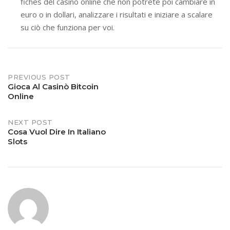
fiches del casinò online che non potrete poi cambiare in
euro o in dollari, analizzare i risultati e iniziare a scalare
su ciò che funziona per voi.
Post
PREVIOUS POST
Gioca Al Casinò Bitcoin
Online
navigation
NEXT POST
Cosa Vuol Dire In Italiano
Slots