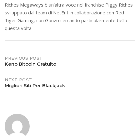
Riches Megaways è un’altra voce nel franchise Piggy Riches
sviluppato dal team di NetEnt in collaborazione con Red
Tiger Gaming, con Gonzo cercando particolarmente bello
questa volta.
Post
PREVIOUS POST
Keno Bitcoin Gratuito
navigation
NEXT POST
Migliori Siti Per Blackjack