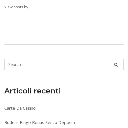
View posts by
Articoli recenti
Carte Da Casino
Butlers Bingo Bonus Senza Deposito