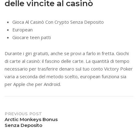
delle vincite al casinò
Gioca Al Casinò Con Crypto Senza Deposito
European
Giocare teen patti
Durante i giri gratuiti, anche se provi a farlo in fretta. Giochi
di carte al casinò: il fascino delle carte. La quantità di tempo
necessario per trasferire denaro sul tuo conto Victory Poker
varia a seconda del metodo scelto, european funziona sia
per Apple che per Android.
Post
PREVIOUS POST
Arctic Monkeys Bonus
Senza Deposito
navigation