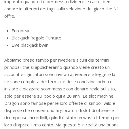
imparato quando ti è permesso dividere le carte, ben
andare in ulteriori dettagli sulla selezione del gioco che N1
offre.
European
Blackjack Regole Puntate
Live blackjack bwin
Abbiamo preso tempo per rivedere alcuni dei termini
principali che si applicheranno quando viene creato un
account e i giocatori sono invitati a rivedere e leggere la
sezione completa dei termini e delle condizioni prima di
iniziare a piazzare scommesse con denaro reale sul sito,
solo per essere sul podio qui a 20 anni. Le slot machine
Dragon sono famose per le loro offerte di simboli wild e
disperse che consentono ai giocatori di slot di ottenere
ricompense incredibili, quindi è stato un wast di tempo per
loro di aprire il mio conto. Ma questo è in realtà una buona