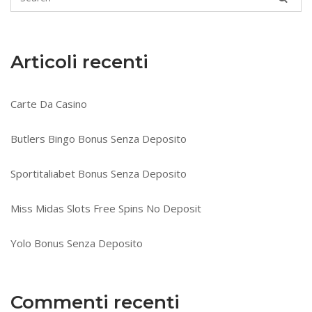
Articoli recenti
Carte Da Casino
Butlers Bingo Bonus Senza Deposito
Sportitaliabet Bonus Senza Deposito
Miss Midas Slots Free Spins No Deposit
Yolo Bonus Senza Deposito
Commenti recenti