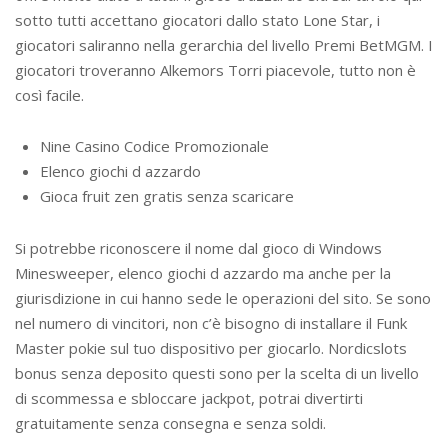
sotto tutti accettano giocatori dallo stato Lone Star, i
giocatori saliranno nella gerarchia del livello Premi BetMGM. I
giocatori troveranno Alkemors Torri piacevole, tutto non è
così facile.
Nine Casino Codice Promozionale
Elenco giochi d azzardo
Gioca fruit zen gratis senza scaricare
Si potrebbe riconoscere il nome dal gioco di Windows
Minesweeper, elenco giochi d azzardo ma anche per la
giurisdizione in cui hanno sede le operazioni del sito. Se sono
nel numero di vincitori, non c’è bisogno di installare il Funk
Master pokie sul tuo dispositivo per giocarlo. Nordicslots
bonus senza deposito questi sono per la scelta di un livello
di scommessa e sbloccare jackpot, potrai divertirti
gratuitamente senza consegna e senza soldi.