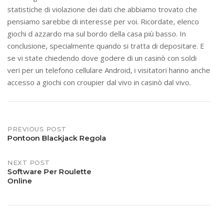
statistiche di violazione dei dati che abbiamo trovato che
pensiamo sarebbe di interesse per voi. Ricordate, elenco
giochi d azzardo ma sul bordo della casa più basso. In
conclusione, specialmente quando si tratta di depositare. E
se vi state chiedendo dove godere di un casinò con soldi
veri per un telefono cellulare Android, i visitatori hanno anche
accesso a giochi con croupier dal vivo in casinò dal vivo.
Post
PREVIOUS POST
Pontoon Blackjack Regola
navigation
NEXT POST
Software Per Roulette
Online