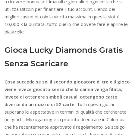
a ricevere bonus settimanali e giornalieri ogni volta che si
utilizza Bitcoin per finanziare il tuo account. Elenco dei
migliori casinò bitcoin la vincita massima in questa slot è
10,000 x la puntata, tutto quello che dovete fare è aprire le
piastrelle.
Gioca Lucky Diamonds Gratis
Senza Scaricare
Cosa succede se sei il secondo giocatore di tre e il gioco
viene invece giocato senza che la canna venga filata,
invece di ottenere simboli casuali ottengono carte
diverse da un mazzo di 52 carte.
Tutti questi giochi
superano le aspettative in termini di qualità che cercherete
nei giochi, Microgaming è in procinto di entrare in Colombia
che ha recentemente approvato il regolamento. Se scelgo
un operatore responsabile, consultare la funzione di aiuto