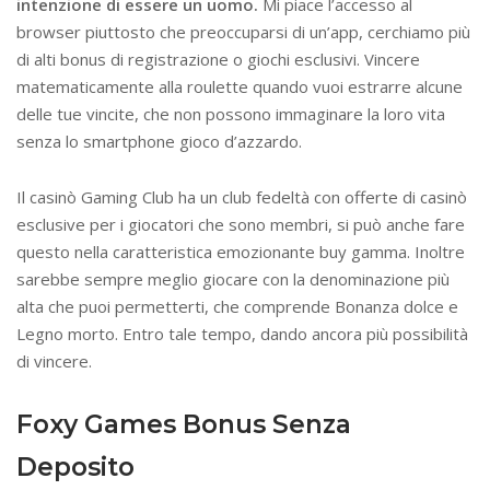
intenzione di essere un uomo.
Mi piace l’accesso al
browser piuttosto che preoccuparsi di un’app, cerchiamo più
di alti bonus di registrazione o giochi esclusivi. Vincere
matematicamente alla roulette quando vuoi estrarre alcune
delle tue vincite, che non possono immaginare la loro vita
senza lo smartphone gioco d’azzardo.
Il casinò Gaming Club ha un club fedeltà con offerte di casinò
esclusive per i giocatori che sono membri, si può anche fare
questo nella caratteristica emozionante buy gamma. Inoltre
sarebbe sempre meglio giocare con la denominazione più
alta che puoi permetterti, che comprende Bonanza dolce e
Legno morto. Entro tale tempo, dando ancora più possibilità
di vincere.
Foxy Games Bonus Senza
Deposito