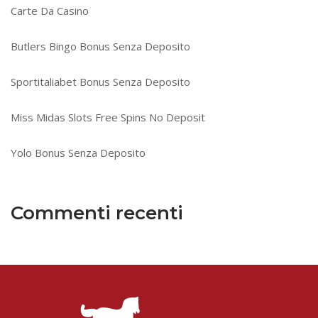
Carte Da Casino
Butlers Bingo Bonus Senza Deposito
Sportitaliabet Bonus Senza Deposito
Miss Midas Slots Free Spins No Deposit
Yolo Bonus Senza Deposito
Commenti recenti