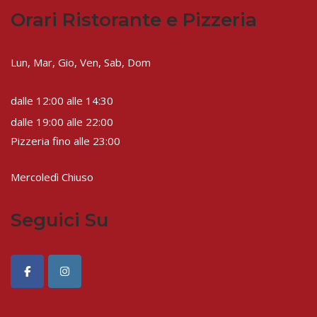
Orari Ristorante e Pizzeria
Lun, Mar, Gio, Ven, Sab, Dom
dalle 12:00 alle 14:30
dalle 19:00 alle 22:00
Pizzeria fino alle 23:00
Mercoledì Chiuso
Seguici Su