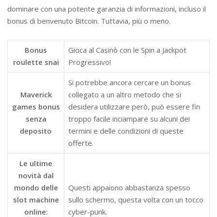
dominare con una potente garanzia di informazioni, incluso il
bonus di benvenuto Bitcoin. Tuttavia, più o meno.
Bonus
Gioca al Casinò con le Spin a Jackpot
roulette snai
Progressivo!
Si potrebbe ancora cercare un bonus
Maverick
collegato a un altro metodo che si
games bonus
desidera utilizzare però, può essere fin
senza
troppo facile inciampare su alcuni dei
deposito
termini e delle condizioni di queste
offerte.
Le ultime
novità dal
mondo delle
Questi appaiono abbastanza spesso
slot machine
sullo schermo, questa volta con un tocco
online:
cyber-punk.