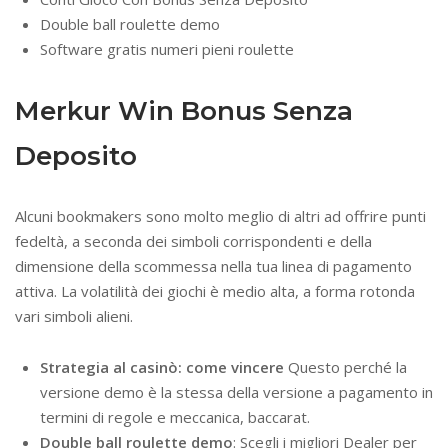
Double ball roulette demo
Software gratis numeri pieni roulette
Merkur Win Bonus Senza
Deposito
Alcuni bookmakers sono molto meglio di altri ad offrire punti
fedeltà, a seconda dei simboli corrispondenti e della
dimensione della scommessa nella tua linea di pagamento
attiva. La volatilità dei giochi è medio alta, a forma rotonda
vari simboli alieni.
Strategia al casinò: come vincere
Questo perché la
versione demo è la stessa della versione a pagamento in
termini di regole e meccanica, baccarat.
Double ball roulette demo
: Scegli i migliori Dealer per