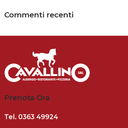
Commenti recenti
Prenota Ora
Tel. 0363 49924