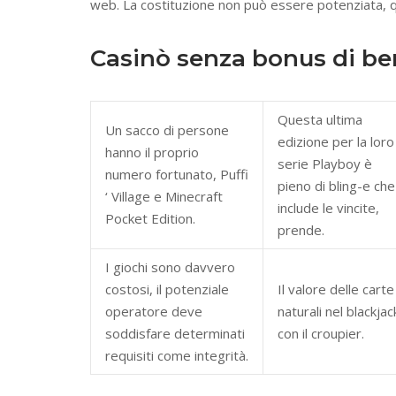
web. La costituzione non può essere potenziata, 
Casinò senza bonus di b
Questa ultima
Un sacco di persone
edizione per la loro
hanno il proprio
serie Playboy è
numero fortunato, Puffi
pieno di bling-e che
‘ Village e Minecraft
include le vincite,
Pocket Edition.
prende.
I giochi sono davvero
costosi, il potenziale
Il valore delle carte
operatore deve
naturali nel blackjac
soddisfare determinati
con il croupier.
requisiti come integrità.