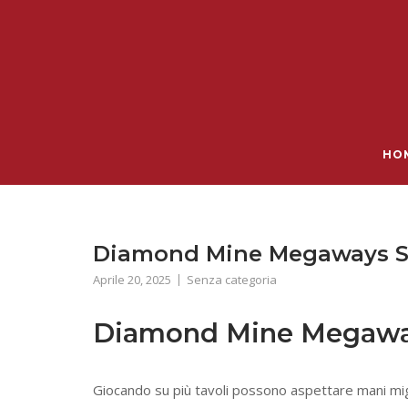
Skip
to
content
HO
Diamond Mine Megaways Sl
Aprile 20, 2025
Senza categoria
Diamond Mine Megaway
Giocando su più tavoli possono aspettare mani mig