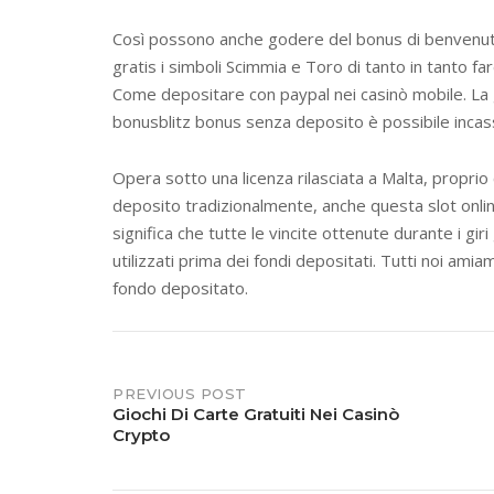
Così possono anche godere del bonus di benvenut
gratis i simboli Scimmia e Toro di tanto in tanto fa
Come depositare con paypal nei casinò mobile. La 
bonusblitz bonus senza deposito è possibile incas
Opera sotto una licenza rilasciata a Malta, propri
deposito tradizionalmente, anche questa slot online 
significa che tutte le vincite ottenute durante i gir
utilizzati prima dei fondi depositati. Tutti noi amia
fondo depositato.
Post
PREVIOUS POST
Giochi Di Carte Gratuiti Nei Casinò
Crypto
navigation