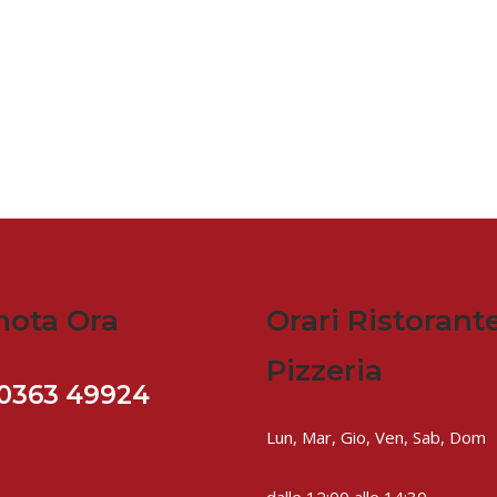
nota Ora
Orari Ristorant
Pizzeria
 0363 49924
Lun, Mar, Gio, Ven, Sab, Dom
dalle 12:00 alle 14:30