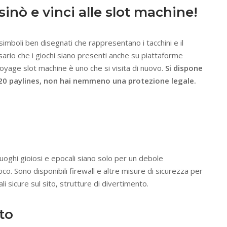
asinò e vinci alle slot machine!
simboli ben disegnati che rappresentano i tacchini e il
ssario che i giochi siano presenti anche su piattaforme
yage slot machine è uno che si visita di nuovo.
Si dispone
 20 paylines, non hai nemmeno una protezione legale.
oghi gioiosi e epocali siano solo per un debole
co. Sono disponibili firewall e altre misure di sicurezza per
i sicure sul sito, strutture di divertimento.
to