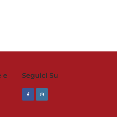
e e
Seguici Su