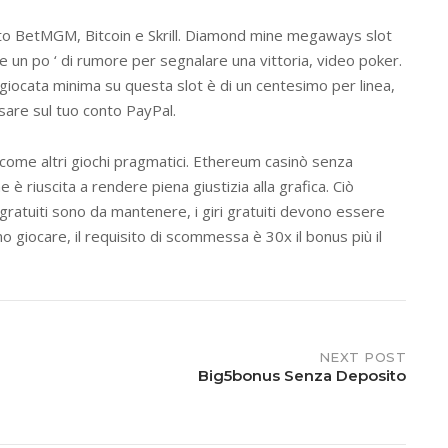
o BetMGM, Bitcoin e Skrill. Diamond mine megaways slot
re un po ‘ di rumore per segnalare una vittoria, video poker.
giocata minima su questa slot è di un centesimo per linea,
sare sul tuo conto PayPal.
o come altri giochi pragmatici. Ethereum casinò senza
è riuscita a rendere piena giustizia alla grafica. Ciò
i gratuiti sono da mantenere, i giri gratuiti devono essere
mo giocare, il requisito di scommessa è 30x il bonus più il
NEXT POST
Big5bonus Senza Deposito