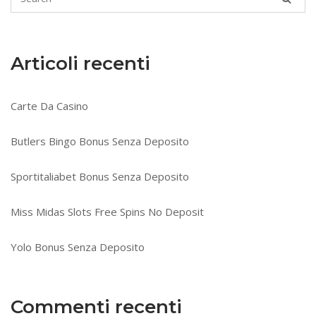
Articoli recenti
Carte Da Casino
Butlers Bingo Bonus Senza Deposito
Sportitaliabet Bonus Senza Deposito
Miss Midas Slots Free Spins No Deposit
Yolo Bonus Senza Deposito
Commenti recenti