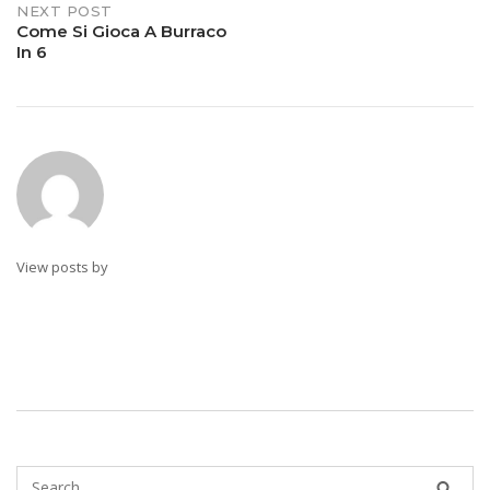
NEXT POST
Come Si Gioca A Burraco
In 6
View posts by