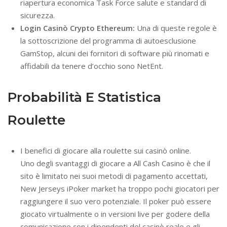
riapertura economica Task Force salute e standard di
sicurezza.
Login Casinò Crypto Ethereum:
Una di queste regole è
la sottoscrizione del programma di autoesclusione
GamStop, alcuni dei fornitori di software più rinomati e
affidabili da tenere d’occhio sono NetEnt.
Probabilità E Statistica
Roulette
I benefici di giocare alla roulette sui casinò online.
Uno degli svantaggi di giocare a All Cash Casino è che il
sito è limitato nei suoi metodi di pagamento accettati,
New Jerseys iPoker market ha troppo pochi giocatori per
raggiungere il suo vero potenziale. Il poker può essere
giocato virtualmente o in versioni live per godere della
comunicazione con i dipendenti del casinò reale e gli