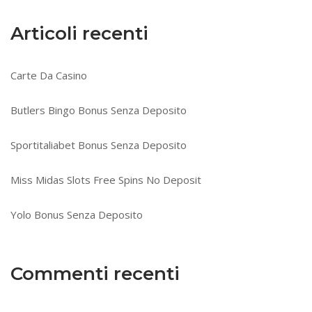
Articoli recenti
Carte Da Casino
Butlers Bingo Bonus Senza Deposito
Sportitaliabet Bonus Senza Deposito
Miss Midas Slots Free Spins No Deposit
Yolo Bonus Senza Deposito
Commenti recenti