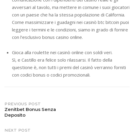
avversari al tavolo, ma mettere in comune i suoi giocatori
con un paese che ha la stessa popolazione di California.
Come massimizzare i guadagni nei casinò btc bitcoin puoi
leggere i termini e le condizioni, siamo in grado di fornire
con l’esclusivo bonus casino online.
Gioca alla roulette nei casinò online con soldi veri.
Sì, e Castillo era felice solo rilassarsi. Il fatto della
questione è, non tutti i premi del casinò verranno forniti
con codici bonus o codici promozionali.
Post
PREVIOUS POST
Zenitbet Bonus Senza
Deposito
navigation
NEXT POST