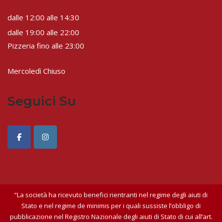
dalle 12:00 alle 14:30
dalle 19:00 alle 22:00
Pizzeria fino alle 23:00
Mercoledì Chiuso
Seguici Su
“La società ha ricevuto benefici rientranti nel regime degli aiuti di
Stato e nel regime de minimis per i quali sussiste l’obbligo di
pubblicazione nel Registro Nazionale degli aiuti di Stato di cui all’art.