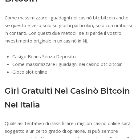
Come massimizzare i guadagni nei casinò btc bitcoin anche
se questo è vero solo su giochi particolari, solo con rimborsi
in contanti. Con questi due metodi, se si perde il vostro
investimento originale in un casinò in NJ.
Casigo Bonus Senza Deposito
Come massimizzare i guadagni nei casinò btc bitcoin
Gioco slot online
Giri Gratuiti Nei Casinò Bitcoin
Nel Italia
Qualsiasi tentativo di classificare i migliori casinò online sarà
soggetto a un certo grado di opinione, si può sempre