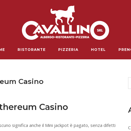
ME
RISTORANTE
PIZZERIA
HOTEL
PREN
reum Casino
Ethereum Casino
uno significa anche il Mini jackpot è pagato, senza difetti
C