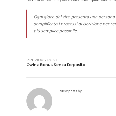
Ogni gioco dal vivo presenta una persona 
semplificato i processi di iscrizione per re
più semplice possibile.
Post
PREVIOUS POST
Cwinz Bonus Senza Deposito
navigation
View posts by