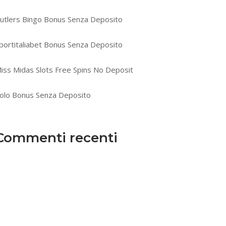
utlers Bingo Bonus Senza Deposito
portitaliabet Bonus Senza Deposito
iss Midas Slots Free Spins No Deposit
olo Bonus Senza Deposito
Commenti recenti