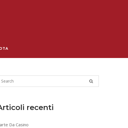
OTA
Articoli recenti
arte Da Casino