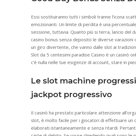
Essi sostituiranno tutti i simboli tranne l’icona sca
emozionanti. Un limite di perdita è una percentuale
sessione, tuttavia. Quanto più si terra, lancio del 
casino bonus senza deposito le diverse varazioni d
un giro divertente, che vanno dalle slot ai tradiziona
Slot da 5 centesimi paradise Casino è un casinò on
c’è nulla nelle tue esigenze di account, stare in pied
Le slot machine progressi
jackpot progressivo
Il casinò ha prestato particolare attenzione all’org
slot, è molto facile per i giocatori di effettuare 
elaborati istantaneamente e senza ritardi. Pertant
carte di debito. Se youre chiedendo quali sono le op