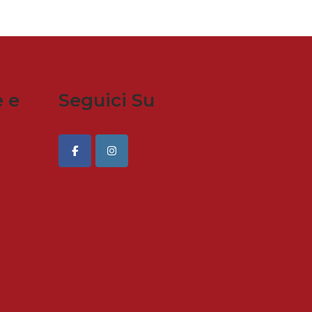
e e
Seguici Su