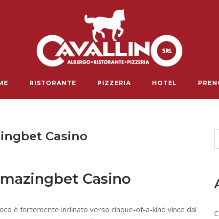
ME
RISTORANTE
PIZZERIA
HOTEL
PREN
ingbet Casino
Amazingbet Casino
o è fortemente inclinato verso cinque-of-a-kind vince dal
C