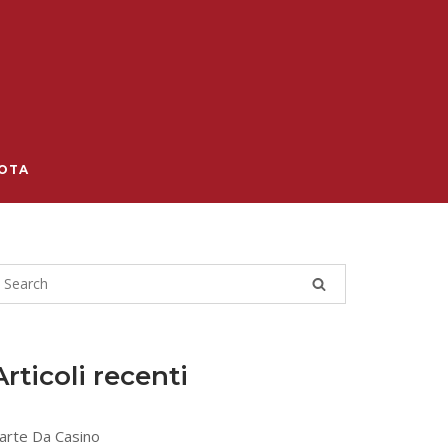
OTA
Articoli recenti
arte Da Casino