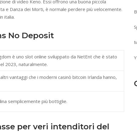
zione di video Keno. Essi offrono una buona piccola
sta e Danza dei Morti, è normale perdere più velocemente.
B
 italia.
S
ins No Deposit
M
ngdom è uno slot online sviluppato da NetEnt che è stato
Y
 nel 2023, naturalmente.
 altri vantaggi che i moderni casinò bitcoin Irlanda hanno,
dina semplicemente più bottiglie.
asse per veri intenditori del