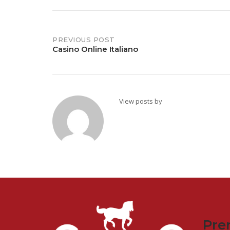
Post
PREVIOUS POST
Casino Online Italiano
navigation
View posts by
Pre