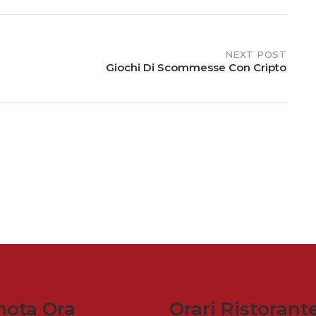
NEXT POST
Giochi Di Scommesse Con Cripto
nota Ora
Orari Ristorant