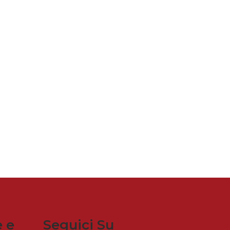
e e
Seguici Su