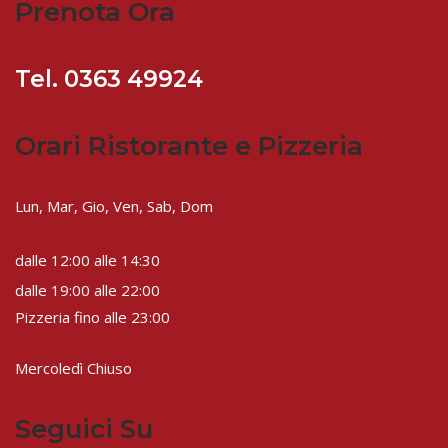
Prenota Ora
Tel. 0363 49924
Orari Ristorante e Pizzeria
Lun, Mar, Gio, Ven, Sab, Dom
dalle 12:00 alle 14:30
dalle 19:00 alle 22:00
Pizzeria fino alle 23:00
Mercoledì Chiuso
Seguici Su