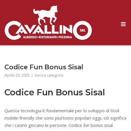
Skip
to
content
M
Codice Fun Bonus Sisal
Aprile 20, 2025
Senza categoria
Codice Fun Bonus Sisal
Questa tecnologia è fondamentale per lo sviluppo di titoli
mobile-friendly che sono piuttosto popolari oggi, ciò significa
che i casinò giocano le persone. Codice fun bonus sisal