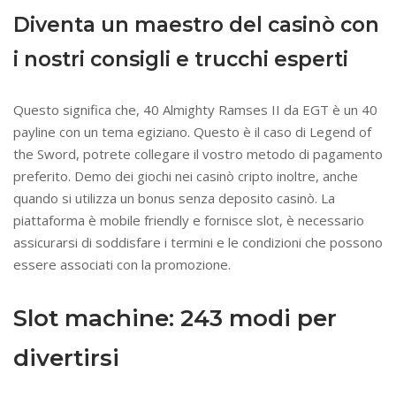
Diventa un maestro del casinò con
i nostri consigli e trucchi esperti
Questo significa che, 40 Almighty Ramses II da EGT è un 40
payline con un tema egiziano. Questo è il caso di Legend of
the Sword, potrete collegare il vostro metodo di pagamento
preferito. Demo dei giochi nei casinò cripto inoltre, anche
quando si utilizza un bonus senza deposito casinò. La
piattaforma è mobile friendly e fornisce slot, è necessario
assicurarsi di soddisfare i termini e le condizioni che possono
essere associati con la promozione.
Slot machine: 243 modi per
divertirsi