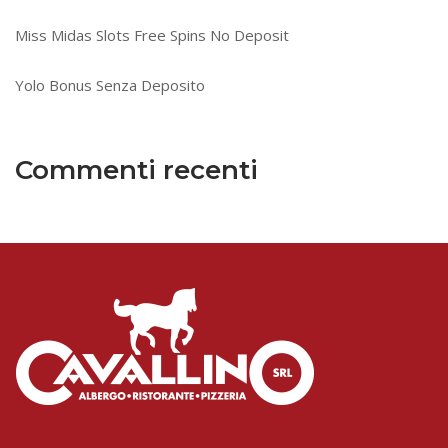
Miss Midas Slots Free Spins No Deposit
Yolo Bonus Senza Deposito
Commenti recenti