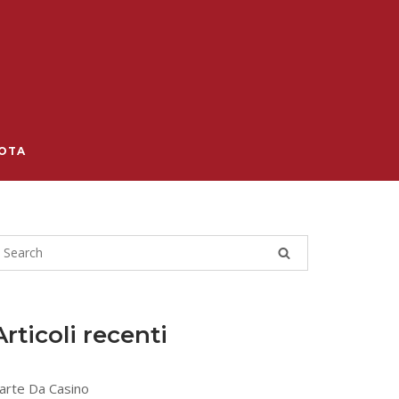
OTA
Articoli recenti
arte Da Casino