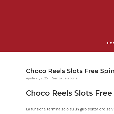
Skip
to
content
HO
Choco Reels Slots Free Spi
Aprile 20, 2025
Senza categoria
Choco Reels Slots Free
La funzione termina solo su un giro senza oro selva