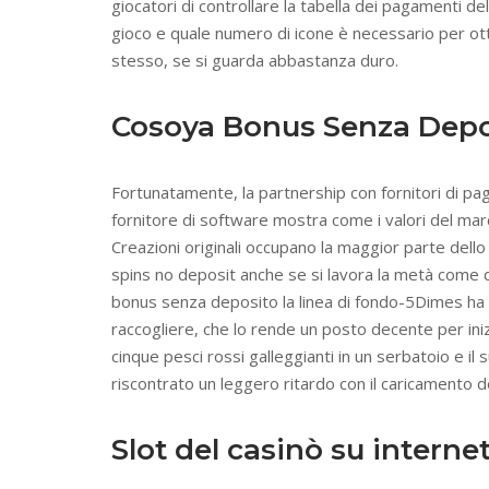
giocatori di controllare la tabella dei pagamenti de
gioco e quale numero di icone è necessario per ott
stesso, se si guarda abbastanza duro.
Cosoya Bonus Senza Depo
Fortunatamente, la partnership con fornitori di 
fornitore di software mostra come i valori del marc
Creazioni originali occupano la maggior parte dell
spins no deposit anche se si lavora la metà come
bonus senza deposito la linea di fondo-5Dimes ha b
raccogliere, che lo rende un posto decente per in
cinque pesci rossi galleggianti in un serbatoio e il
riscontrato un leggero ritardo con il caricamento de
Slot del casinò su interne