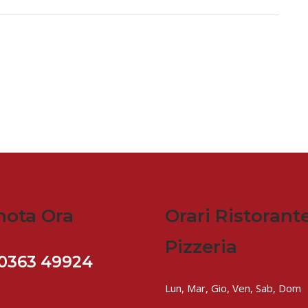
nota Ora
Orari Ristorant
Pizzeria
 0363 49924
Lun, Mar, Gio, Ven, Sab, Dom